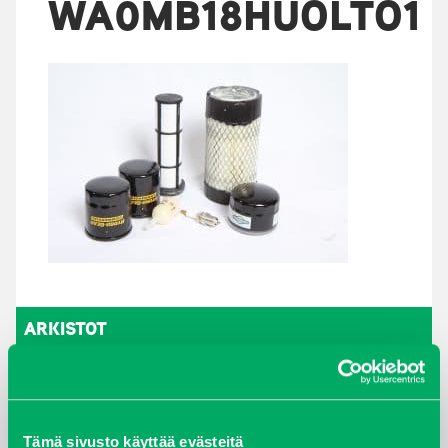
WA0MB18HUOLTO1
ARKISTOT
maaliskuu 2026
elokuu 2024
Tämä sivusto käyttää evästeitä