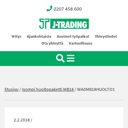
0207 458 600
Oy J-Trading Ab
Yritys
Ajankohtaista
Avoimet työpaikat
Yhteystiedot
Ota yhteyttä
Vastuullisuus
Etusivu
/
Isompi huoltopaketti MB18
/
WA0MB18HUOLTO1
2.2.2018 /