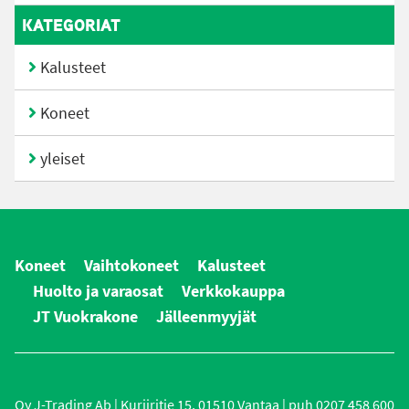
KATEGORIAT
Kalusteet
Koneet
yleiset
Koneet
Vaihtokoneet
Kalusteet
Huolto ja varaosat
Verkkokauppa
JT Vuokrakone
Jälleenmyyjät
Oy J-Trading Ab | Kuriiritie 15, 01510 Vantaa | puh 0207 458 600