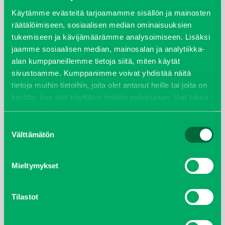
syyskuu 2023
Käytämme evästeitä tarjoamamme sisällön ja mainosten
räätälöimiseen, sosiaalisen median ominaisuuksien
tukemiseen ja kävijämäärämme analysoimiseen. Lisäksi
joulukuu 2022
jaamme sosiaalisen median, mainosalan ja analytiikka-
alan kumppaneillemme tietoja siitä, miten käytät
huhtikuu 2022
sivustoamme. Kumppanimme voivat yhdistää näitä
tietoja muihin tietoihin, joita olet antanut heille tai joita on
helmikuu 2022
kerätty, kun olet käyttänyt heidän palvelujaan. Voit lukea
lisää evästeistä sekä muuttaa hyväksyntääsi
evästeet
joulukuu 2021
sivulta.
Suostumuksen
Välttämätön
valinta
lokakuu 2021
kesäkuu 2021
Mieltymykset
tammikuu 2021
Tilastot
helmikuu 2020