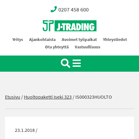
0207 458 600
Oy J-Trading Ab
Yritys
Ajankohtaista
Avoimet työpaikat
Yhteystiedot
Ota yhteyttä
Vastuullisuus
Etusivu
/
Huoltopaketti Iseki 323
/
IS000323HUOLTO
23.1.2018 /