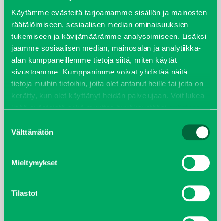
syyskuu 2023
Käytämme evästeitä tarjoamamme sisällön ja mainosten
räätälöimiseen, sosiaalisen median ominaisuuksien
tukemiseen ja kävijämäärämme analysoimiseen. Lisäksi
joulukuu 2022
jaamme sosiaalisen median, mainosalan ja analytiikka-
alan kumppaneillemme tietoja siitä, miten käytät
huhtikuu 2022
sivustoamme. Kumppanimme voivat yhdistää näitä
tietoja muihin tietoihin, joita olet antanut heille tai joita on
helmikuu 2022
kerätty, kun olet käyttänyt heidän palvelujaan. Voit lukea
lisää evästeistä sekä muuttaa hyväksyntääsi
evästeet
joulukuu 2021
sivulta.
Suostumuksen
Välttämätön
valinta
lokakuu 2021
kesäkuu 2021
Mieltymykset
tammikuu 2021
Tilastot
helmikuu 2020