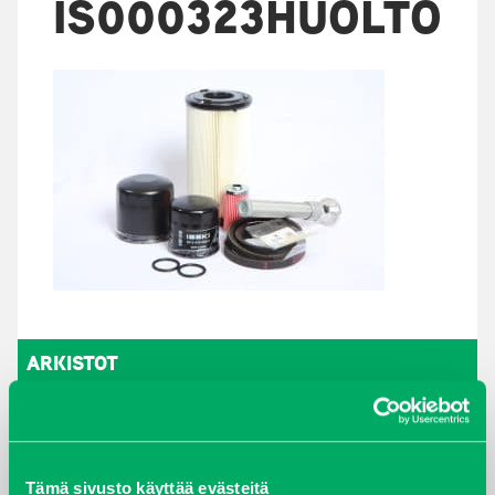
IS000323HUOLTO
ARKISTOT
maaliskuu 2026
elokuu 2024
Tämä sivusto käyttää evästeitä