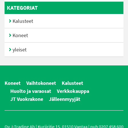
KATEGORIAT
Kalusteet
Koneet
yleiset
Koneet
Vaihtokoneet
Kalusteet
Huolto ja varaosat
Verkkokauppa
JT Vuokrakone
Jälleenmyyjät
Oy J-Trading Ab | Kuriiritie 15, 01510 Vantaa | puh 0207 458 600