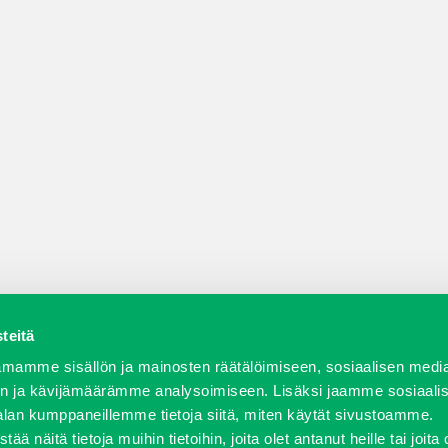
teitä
a varaosat
Verkkokauppa
JT Vuokrakone
Jälleenmy
mamme sisällön ja mainosten räätälöimiseen, sosiaalisen medi
n ja kävijämäärämme analysoimiseen. Lisäksi jaamme sosiaali
alan kumppaneillemme tietoja siitä, miten käytät sivustoamme.
näitä tietoja muihin tietoihin, joita olet antanut heille tai joita 