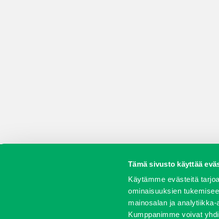
Tämä sivusto käyttää eväs
Koneet
Vaihtokoneet
Kalusteet
Huolto j
Käytämme evästeitä tarjoa
ominaisuuksien tukemisee
mainosalan ja analytiikka-
Kumppanimme voivat yhdistää 