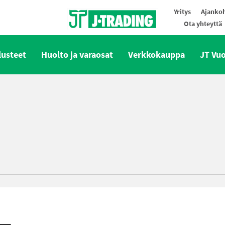
Yritys
Ajankoh
Ota yhteyttä
Oy J-Trading Ab
lusteet
Huolto ja varaosat
Verkkokauppa
JT Vu