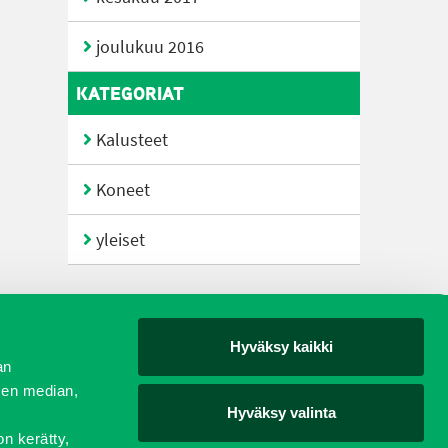
joulukuu 2016
KATEGORIAT
Kalusteet
Koneet
yleiset
Hyväksy kaikki
yjät
an
sen median,
Hyväksy valinta
on kerätty,