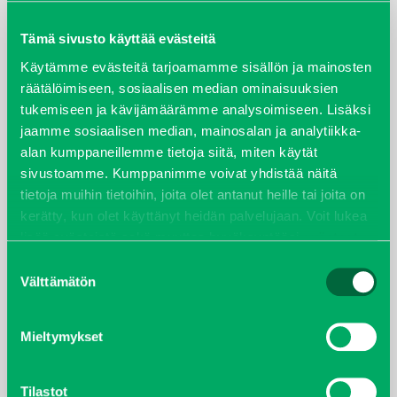
maaliskuu 2026
Tämä sivusto käyttää evästeitä
elokuu 2024
Käytämme evästeitä tarjoamamme sisällön ja mainosten
räätälöimiseen, sosiaalisen median ominaisuuksien
tukemiseen ja kävijämäärämme analysoimiseen. Lisäksi
syyskuu 2023
jaamme sosiaalisen median, mainosalan ja analytiikka-
alan kumppaneillemme tietoja siitä, miten käytät
joulukuu 2022
sivustoamme. Kumppanimme voivat yhdistää näitä
tietoja muihin tietoihin, joita olet antanut heille tai joita on
huhtikuu 2022
kerätty, kun olet käyttänyt heidän palvelujaan. Voit lukea
lisää evästeistä sekä muuttaa hyväksyntääsi
evästeet
helmikuu 2022
sivulta.
Suostumuksen
Välttämätön
valinta
joulukuu 2021
lokakuu 2021
Mieltymykset
kesäkuu 2021
Tilastot