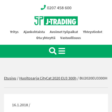
0207 458 600
Oy J-Trading Ab
Yritys
Ajankohtaista
Avoimet työpaikat
Yhteystiedot
Ota yhteyttä
Vastuullisuus
Etusivu
/
Huoltosarja CityCat 2020 EU3 300h
/
BU2020EU3300H
16.1.2018 /