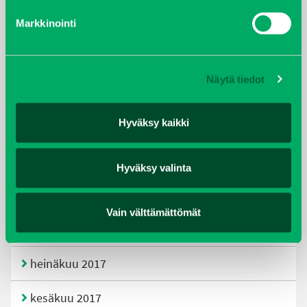
helmikuu 2020
Markkinointi
joulukuu 2019
Näytä tiedot
huhtikuu 2019
Hyväksy kaikki
helmikuu 2019
elokuu 2018
Hyväksy valinta
tammikuu 2018
Vain välttämättömät
joulukuu 2017
heinäkuu 2017
kesäkuu 2017