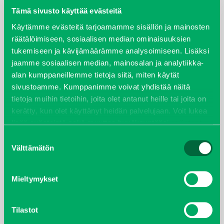
Tämä sivusto käyttää evästeitä
elokuu 2024
Käytämme evästeitä tarjoamamme sisällön ja mainosten
räätälöimiseen, sosiaalisen median ominaisuuksien
syyskuu 2023
tukemiseen ja kävijämäärämme analysoimiseen. Lisäksi
jaamme sosiaalisen median, mainosalan ja analytiikka-
joulukuu 2022
alan kumppaneillemme tietoja siitä, miten käytät
sivustoamme. Kumppanimme voivat yhdistää näitä
huhtikuu 2022
tietoja muihin tietoihin, joita olet antanut heille tai joita on
kerätty, kun olet käyttänyt heidän palvelujaan. Voit lukea
helmikuu 2022
lisää evästeistä sekä muuttaa hyväksyntääsi
evästeet
sivulta.
Suostumuksen
joulukuu 2021
Välttämätön
valinta
lokakuu 2021
Mieltymykset
kesäkuu 2021
Tilastot
tammikuu 2021