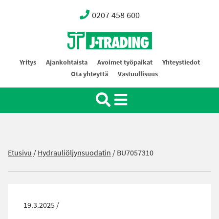
0207 458 600
Oy J-Trading Ab
Yritys
Ajankohtaista
Avoimet työpaikat
Yhteystiedot
Ota yhteyttä
Vastuullisuus
Etusivu
/
Hydrauliöljynsuodatin
/
BU7057310
19.3.2025 /