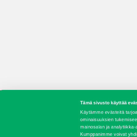
Tämä sivusto käyttää eväs
Koneet
Vaihtokoneet
Kalusteet
Huolto j
Käytämme evästeitä tarjoa
ominaisuuksien tukemisee
mainosalan ja analytiikka-
Kumppanimme voivat yhdistää 