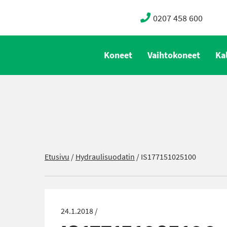
0207 458 600
Koneet
Vaihtokoneet
Ka
Etusivu
/
Hydraulisuodatin
/
IS177151025100
24.1.2018 /