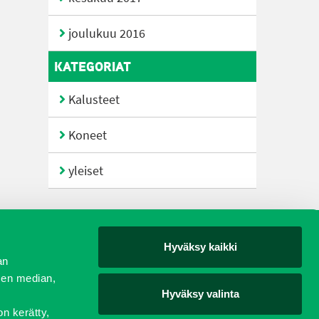
joulukuu 2016
KATEGORIAT
Kalusteet
Koneet
yleiset
Hyväksy kaikki
yjät
an
sen median,
Hyväksy valinta
on kerätty,