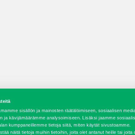
teitä
a varaosat
Verkkokauppa
JT Vuokrakone
Jälleenmy
mamme sisällön ja mainosten räätälöimiseen, sosiaalisen medi
n ja kävijämäärämme analysoimiseen. Lisäksi jaamme sosiaali
alan kumppaneillemme tietoja siitä, miten käytät sivustoamme.
näitä tietoja muihin tietoihin, joita olet antanut heille tai joita 