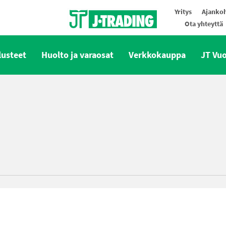
Yritys
Ajankoh
Ota yhteyttä
Oy J-Trading Ab
lusteet
Huolto ja varaosat
Verkkokauppa
JT Vu