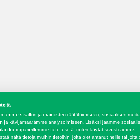
teitä
a varaosat
Verkkokauppa
JT Vuokrakone
Jälleenmy
mamme sisällön ja mainosten räätälöimiseen, sosiaalisen medi
n ja kävijämäärämme analysoimiseen. Lisäksi jaamme sosiaali
alan kumppaneillemme tietoja siitä, miten käytät sivustoamme.
näitä tietoja muihin tietoihin, joita olet antanut heille tai joita 