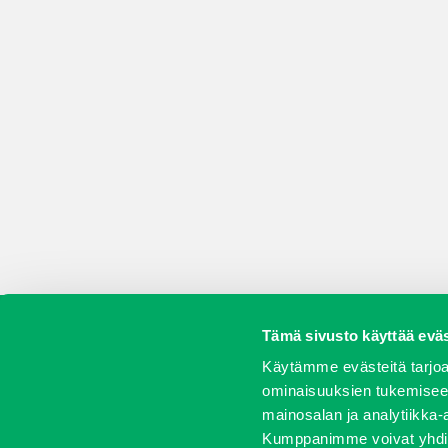
Tämä sivusto käyttää eväs
Koneet
Vaihtokoneet
Kalusteet
Huolto j
Käytämme evästeitä tarjoa
ominaisuuksien tukemisee
mainosalan ja analytiikka-
Kumppanimme voivat yhdistää 