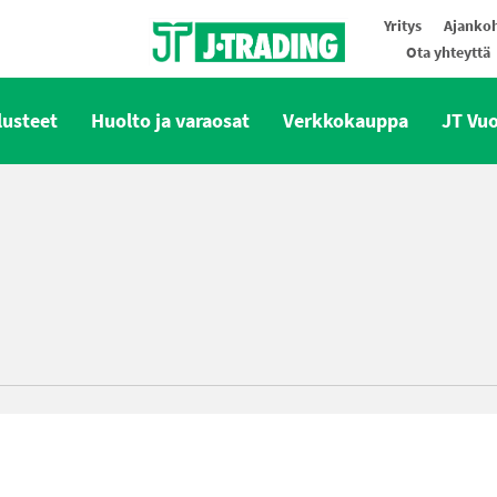
Yritys
Ajankoh
Ota yhteyttä
Oy J-Trading Ab
lusteet
Huolto ja varaosat
Verkkokauppa
JT Vu