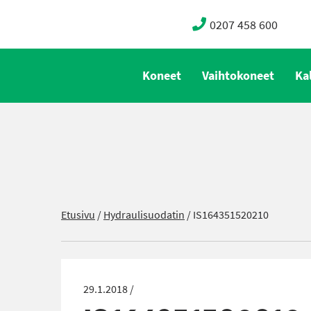
0207 458 600
Koneet
Vaihtokoneet
Ka
Etusivu
/
Hydraulisuodatin
/
IS164351520210
29.1.2018 /