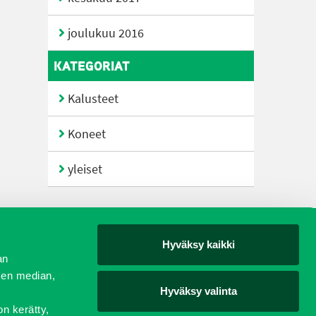
joulukuu 2016
KATEGORIAT
Kalusteet
Koneet
yleiset
Hyväksy kaikki
yjät
an
sen median,
Hyväksy valinta
on kerätty,