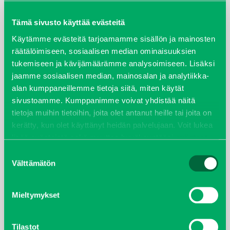
maaliskuu 2026
Tämä sivusto käyttää evästeitä
elokuu 2024
Käytämme evästeitä tarjoamamme sisällön ja mainosten
räätälöimiseen, sosiaalisen median ominaisuuksien
tukemiseen ja kävijämäärämme analysoimiseen. Lisäksi
syyskuu 2023
jaamme sosiaalisen median, mainosalan ja analytiikka-
alan kumppaneillemme tietoja siitä, miten käytät
joulukuu 2022
sivustoamme. Kumppanimme voivat yhdistää näitä
tietoja muihin tietoihin, joita olet antanut heille tai joita on
huhtikuu 2022
kerätty, kun olet käyttänyt heidän palvelujaan. Voit lukea
lisää evästeistä sekä muuttaa hyväksyntääsi
evästeet
helmikuu 2022
sivulta.
Suostumuksen
Välttämätön
valinta
joulukuu 2021
lokakuu 2021
Mieltymykset
kesäkuu 2021
Tilastot