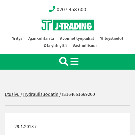
0207 458 600
Oy J-Trading Ab
Yritys
Ajankohtaista
Avoimet työpaikat
Yhteystiedot
Ota yhteyttä
Vastuullisuus
Etusivu
/
Hydraulisuodatin
/
IS164651669200
29.1.2018 /