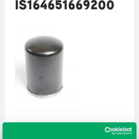
IS164651669200
ARKISTOT