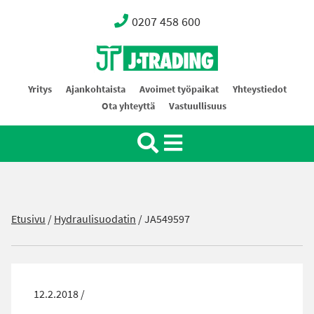
0207 458 600
Oy J-Trading Ab
Yritys
Ajankohtaista
Avoimet työpaikat
Yhteystiedot
Ota yhteyttä
Vastuullisuus
Etusivu
/
Hydraulisuodatin
/
JA549597
12.2.2018 /