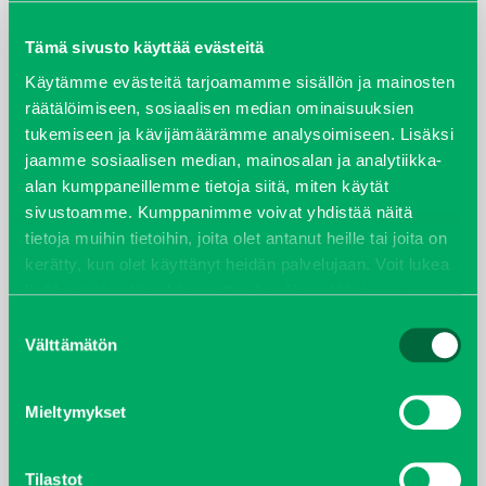
maaliskuu 2026
Tämä sivusto käyttää evästeitä
elokuu 2024
Käytämme evästeitä tarjoamamme sisällön ja mainosten
räätälöimiseen, sosiaalisen median ominaisuuksien
tukemiseen ja kävijämäärämme analysoimiseen. Lisäksi
syyskuu 2023
jaamme sosiaalisen median, mainosalan ja analytiikka-
alan kumppaneillemme tietoja siitä, miten käytät
joulukuu 2022
sivustoamme. Kumppanimme voivat yhdistää näitä
tietoja muihin tietoihin, joita olet antanut heille tai joita on
huhtikuu 2022
kerätty, kun olet käyttänyt heidän palvelujaan. Voit lukea
lisää evästeistä sekä muuttaa hyväksyntääsi
evästeet
helmikuu 2022
sivulta.
Suostumuksen
Välttämätön
valinta
joulukuu 2021
lokakuu 2021
Mieltymykset
kesäkuu 2021
Tilastot