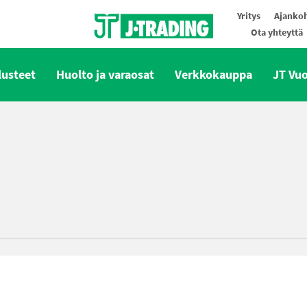
Yritys
Ajankoh
Ota yhteyttä
Oy J-Trading Ab
lusteet
Huolto ja varaosat
Verkkokauppa
JT Vu