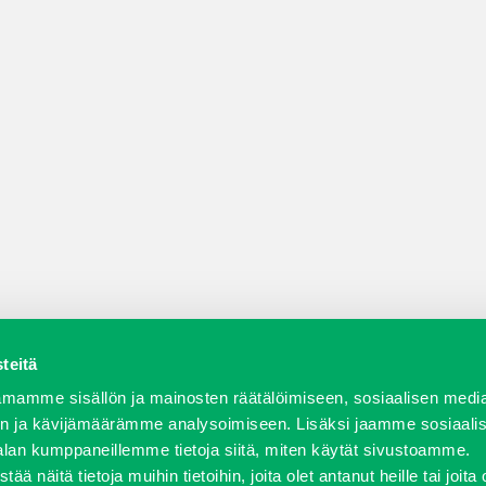
teitä
a varaosat
Verkkokauppa
JT Vuokrakone
Jälleenmy
mamme sisällön ja mainosten räätälöimiseen, sosiaalisen medi
n ja kävijämäärämme analysoimiseen. Lisäksi jaamme sosiaali
alan kumppaneillemme tietoja siitä, miten käytät sivustoamme.
näitä tietoja muihin tietoihin, joita olet antanut heille tai joita 