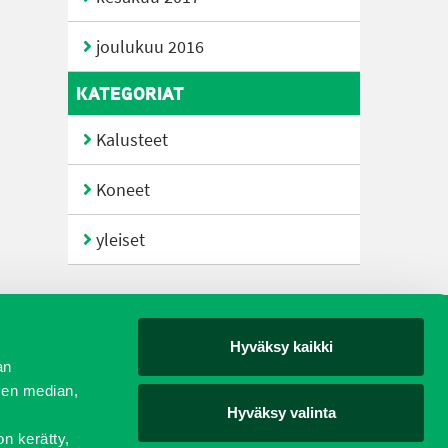
joulukuu 2016
KATEGORIAT
Kalusteet
Koneet
yleiset
Hyväksy kaikki
yjät
an
sen median,
Hyväksy valinta
on kerätty,