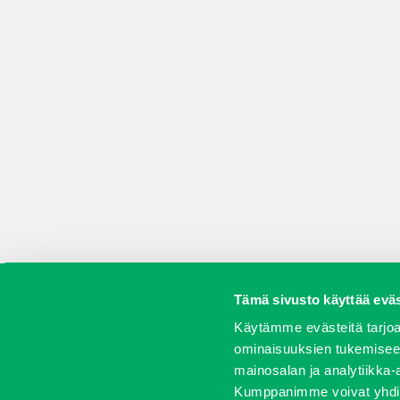
Tämä sivusto käyttää eväs
Koneet
Vaihtokoneet
Kalusteet
Huolto j
Käytämme evästeitä tarjoa
ominaisuuksien tukemisee
mainosalan ja analytiikka-
Kumppanimme voivat yhdistää 