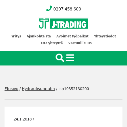
0207 458 600
Oy J-Trading Ab
Yritys
Ajankohtaista
Avoimet työpaikat
Yhteystiedot
Ota yhteyttä
Vastuullisuus
Etusivu
/
Hydraulisuodatin
/
isp10352130200
24.1.2018 /