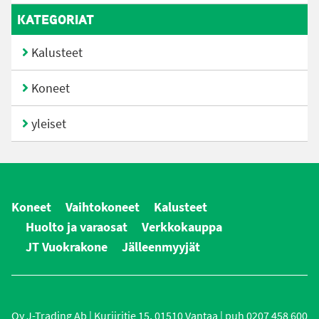
KATEGORIAT
Kalusteet
Koneet
yleiset
Koneet
Vaihtokoneet
Kalusteet
Huolto ja varaosat
Verkkokauppa
JT Vuokrakone
Jälleenmyyjät
Oy J-Trading Ab | Kuriiritie 15, 01510 Vantaa | puh 0207 458 600