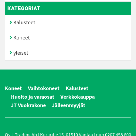
KATEGORIAT
Kalusteet
Koneet
yleiset
Koneet
Vaihtokoneet
Kalusteet
Huolto ja varaosat
Verkkokauppa
JT Vuokrakone
Jälleenmyyjät
Oy J-Trading Ab | Kuriiritie 15, 01510 Vantaa | puh 0207 458 600