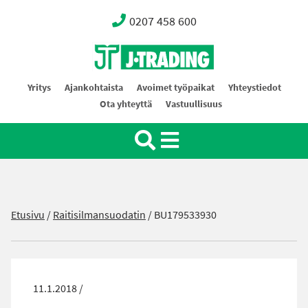
0207 458 600
Oy J-Trading Ab
Yritys
Ajankohtaista
Avoimet työpaikat
Yhteystiedot
Ota yhteyttä
Vastuullisuus
Etusivu
/
Raitisilmansuodatin
/
BU179533930
11.1.2018 /