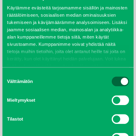
syyskuu 2023
Käytämme evästeitä tarjoamamme sisällön ja mainosten
räätälöimiseen, sosiaalisen median ominaisuuksien
tukemiseen ja kävijämäärämme analysoimiseen. Lisäksi
joulukuu 2022
jaamme sosiaalisen median, mainosalan ja analytiikka-
alan kumppaneillemme tietoja siitä, miten käytät
huhtikuu 2022
sivustoamme. Kumppanimme voivat yhdistää näitä
tietoja muihin tietoihin, joita olet antanut heille tai joita on
helmikuu 2022
kerätty, kun olet käyttänyt heidän palvelujaan. Voit lukea
lisää evästeistä sekä muuttaa hyväksyntääsi
evästeet
joulukuu 2021
sivulta.
Suostumuksen
Välttämätön
valinta
lokakuu 2021
kesäkuu 2021
Mieltymykset
tammikuu 2021
Tilastot
helmikuu 2020