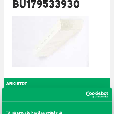
BU179533930
ARKISTOT
maaliskuu 2026
elokuu 2024
Tämä sivusto käyttää evästeitä