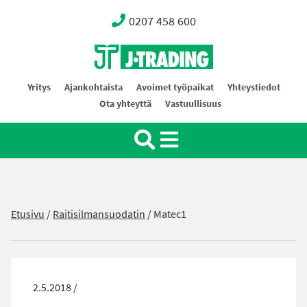
0207 458 600
Oy J-Trading Ab
Yritys
Ajankohtaista
Avoimet työpaikat
Yhteystiedot
Ota yhteyttä
Vastuullisuus
Etusivu
/
Raitisilmansuodatin
/
Matec1
2.5.2018 /