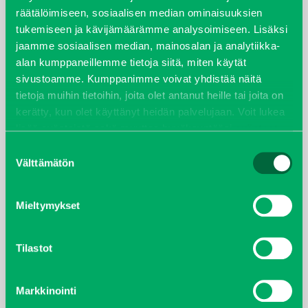
joulukuu 2022
räätälöimiseen, sosiaalisen median ominaisuuksien
tukemiseen ja kävijämäärämme analysoimiseen. Lisäksi
huhtikuu 2022
jaamme sosiaalisen median, mainosalan ja analytiikka-
alan kumppaneillemme tietoja siitä, miten käytät
helmikuu 2022
sivustoamme. Kumppanimme voivat yhdistää näitä
tietoja muihin tietoihin, joita olet antanut heille tai joita on
joulukuu 2021
kerätty, kun olet käyttänyt heidän palvelujaan. Voit lukea
lisää evästeistä sekä muuttaa hyväksyntääsi
evästeet
sivulta.
lokakuu 2021
Suostumuksen
Välttämätön
valinta
kesäkuu 2021
Mieltymykset
tammikuu 2021
Tilastot
helmikuu 2020
joulukuu 2019
Markkinointi