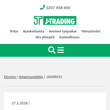
0207 458 600
Oy J-Trading Ab
Yritys
Ajankohtaista
Avoimet työpaikat
Yhteystiedot
Ota yhteyttä
Vastuullisuus
Etusivu
/
Ilmansuodatin
/
JA549633
27.2.2018 /