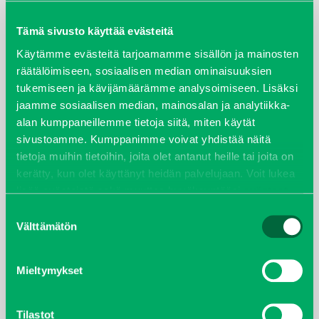
maaliskuu 2026
Tämä sivusto käyttää evästeitä
elokuu 2024
Käytämme evästeitä tarjoamamme sisällön ja mainosten
räätälöimiseen, sosiaalisen median ominaisuuksien
tukemiseen ja kävijämäärämme analysoimiseen. Lisäksi
syyskuu 2023
jaamme sosiaalisen median, mainosalan ja analytiikka-
alan kumppaneillemme tietoja siitä, miten käytät
joulukuu 2022
sivustoamme. Kumppanimme voivat yhdistää näitä
tietoja muihin tietoihin, joita olet antanut heille tai joita on
huhtikuu 2022
kerätty, kun olet käyttänyt heidän palvelujaan. Voit lukea
lisää evästeistä sekä muuttaa hyväksyntääsi
evästeet
helmikuu 2022
sivulta.
Suostumuksen
Välttämätön
valinta
joulukuu 2021
lokakuu 2021
Mieltymykset
kesäkuu 2021
Tilastot