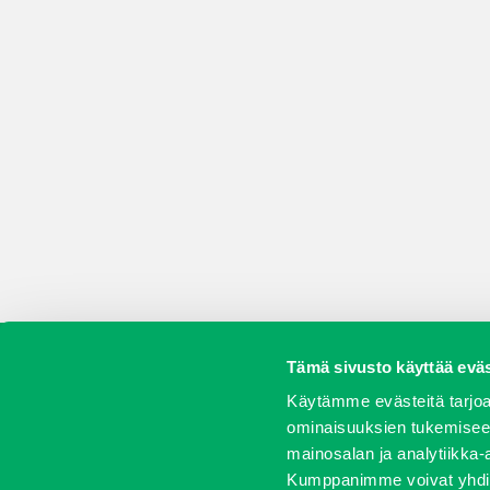
Tämä sivusto käyttää eväs
Koneet
Vaihtokoneet
Kalusteet
Huolto j
Käytämme evästeitä tarjoa
ominaisuuksien tukemisee
mainosalan ja analytiikka-
Kumppanimme voivat yhdistää 