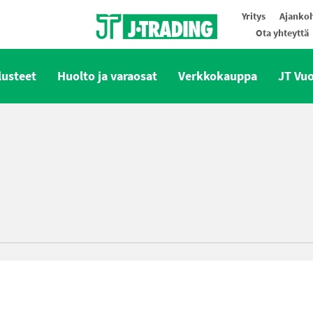
Yritys
Ajankoh
Ota yhteyttä
Oy J-Trading Ab
lusteet
Huolto ja varaosat
Verkkokauppa
JT Vu