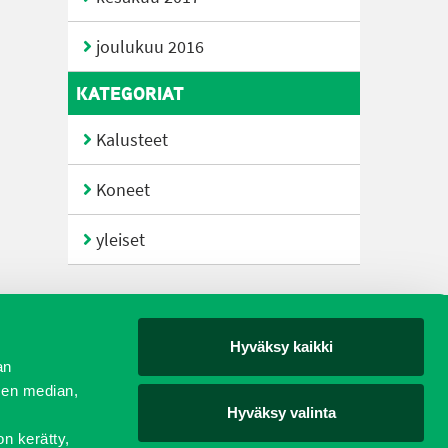
joulukuu 2016
KATEGORIAT
Kalusteet
Koneet
yleiset
Hyväksy kaikki
yjät
an
sen median,
Hyväksy valinta
on kerätty,