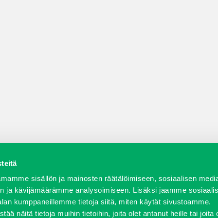
teitä
a varaosat
Verkkokauppa
JT Vuokrakone
Jälleenmy
mamme sisällön ja mainosten räätälöimiseen, sosiaalisen medi
n ja kävijämäärämme analysoimiseen. Lisäksi jaamme sosiaali
alan kumppaneillemme tietoja siitä, miten käytät sivustoamme.
näitä tietoja muihin tietoihin, joita olet antanut heille tai joita 