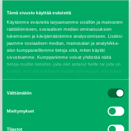
maaliskuu 2026
Tämä sivusto käyttää evästeitä
elokuu 2024
Käytämme evästeitä tarjoamamme sisällön ja mainosten
räätälöimiseen, sosiaalisen median ominaisuuksien
tukemiseen ja kävijämäärämme analysoimiseen. Lisäksi
syyskuu 2023
jaamme sosiaalisen median, mainosalan ja analytiikka-
alan kumppaneillemme tietoja siitä, miten käytät
joulukuu 2022
sivustoamme. Kumppanimme voivat yhdistää näitä
tietoja muihin tietoihin, joita olet antanut heille tai joita on
huhtikuu 2022
kerätty, kun olet käyttänyt heidän palvelujaan. Voit lukea
lisää evästeistä sekä muuttaa hyväksyntääsi
evästeet
helmikuu 2022
sivulta.
Suostumuksen
Välttämätön
valinta
joulukuu 2021
lokakuu 2021
Mieltymykset
kesäkuu 2021
Tilastot