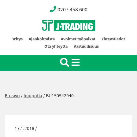
0207 458 600
Oy J-Trading Ab
Yritys
Ajankohtaista
Avoimet työpaikat
Yhteystiedot
Ota yhteyttä
Vastuullisuus
Etusivu
/
Imuputki
/
BU150542940
17.1.2018 /