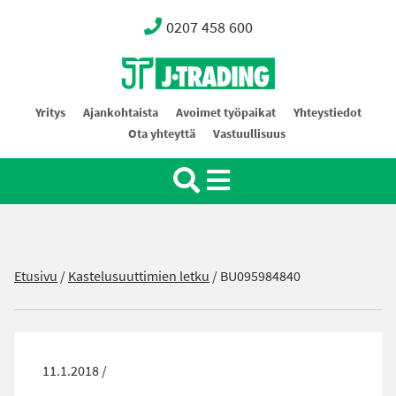
0207 458 600
Oy J-Trading Ab
Yritys
Ajankohtaista
Avoimet työpaikat
Yhteystiedot
Ota yhteyttä
Vastuullisuus
Etusivu
/
Kastelusuuttimien letku
/
BU095984840
11.1.2018 /