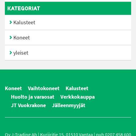
KATEGORIAT
Kalusteet
Koneet
yleiset
Koneet
Vaihtokoneet
Kalusteet
Huolto ja varaosat
Verkkokauppa
JT Vuokrakone
Jälleenmyyjät
Oy J-Trading Ab | Kuriiritie 15, 01510 Vantaa | puh 0207 458 600