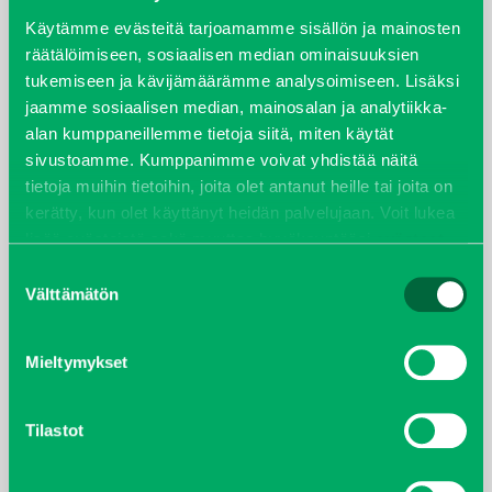
syyskuu 2023
Käytämme evästeitä tarjoamamme sisällön ja mainosten
räätälöimiseen, sosiaalisen median ominaisuuksien
tukemiseen ja kävijämäärämme analysoimiseen. Lisäksi
joulukuu 2022
jaamme sosiaalisen median, mainosalan ja analytiikka-
alan kumppaneillemme tietoja siitä, miten käytät
huhtikuu 2022
sivustoamme. Kumppanimme voivat yhdistää näitä
tietoja muihin tietoihin, joita olet antanut heille tai joita on
helmikuu 2022
kerätty, kun olet käyttänyt heidän palvelujaan. Voit lukea
lisää evästeistä sekä muuttaa hyväksyntääsi
evästeet
joulukuu 2021
sivulta.
Suostumuksen
Välttämätön
valinta
lokakuu 2021
kesäkuu 2021
Mieltymykset
tammikuu 2021
Tilastot
helmikuu 2020