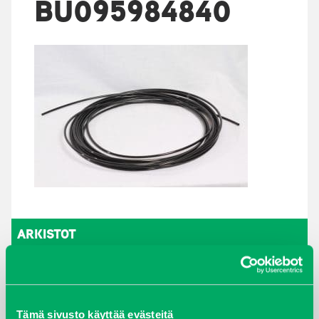
BU095984840
ARKISTOT
maaliskuu 2026
elokuu 2024
Tämä sivusto käyttää evästeitä