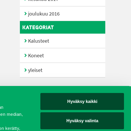
joulukuu 2016
KATEGORIAT
Kalusteet
Koneet
yleiset
Hyväksy kaikki
yjät
an
sen median,
Hyväksy valinta
on kerätty,