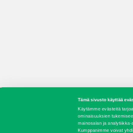
Tämä sivusto käyttää eväs
Koneet
Vaihtokoneet
Kalusteet
Huolto j
Käytämme evästeitä tarjoa
ominaisuuksien tukemisee
mainosalan ja analytiikka-
Kumppanimme voivat yhdistää 