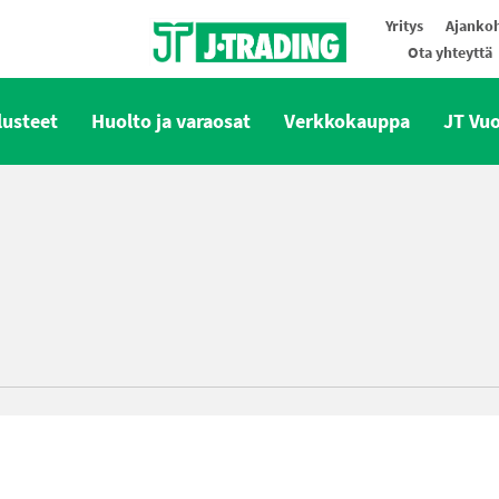
Yritys
Ajankoh
Ota yhteyttä
Oy J-Trading Ab
lusteet
Huolto ja varaosat
Verkkokauppa
JT Vu