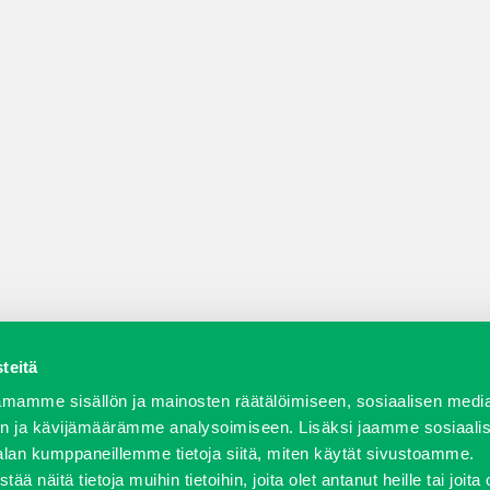
teitä
a varaosat
Verkkokauppa
JT Vuokrakone
Jälleenmy
mamme sisällön ja mainosten räätälöimiseen, sosiaalisen medi
n ja kävijämäärämme analysoimiseen. Lisäksi jaamme sosiaali
alan kumppaneillemme tietoja siitä, miten käytät sivustoamme.
näitä tietoja muihin tietoihin, joita olet antanut heille tai joita 