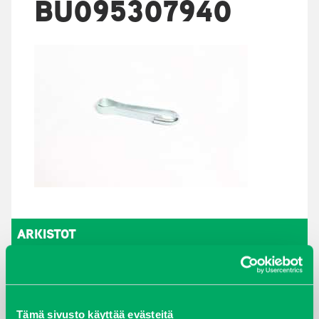
BU095307940
ARKISTOT
maaliskuu 2026
elokuu 2024
Tämä sivusto käyttää evästeitä