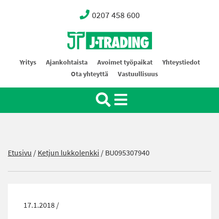
0207 458 600
Oy J-Trading Ab
Yritys
Ajankohtaista
Avoimet työpaikat
Yhteystiedot
Ota yhteyttä
Vastuullisuus
Etusivu
/
Ketjun lukkolenkki
/
BU095307940
17.1.2018 /