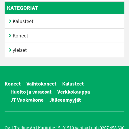
KATEGORIAT
Kalusteet
Koneet
yleiset
Koneet
Vaihtokoneet
Kalusteet
Huolto ja varaosat
Verkkokauppa
JT Vuokrakone
Jälleenmyyjät
Oy J-Trading Ab | Kuriiritie 15, 01510 Vantaa | puh 0207 458 600