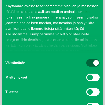
syyskuu 2023
Käytämme evästeitä tarjoamamme sisällön ja mainosten
räätälöimiseen, sosiaalisen median ominaisuuksien
tukemiseen ja kävijämäärämme analysoimiseen. Lisäksi
joulukuu 2022
jaamme sosiaalisen median, mainosalan ja analytiikka-
alan kumppaneillemme tietoja siitä, miten käytät
huhtikuu 2022
sivustoamme. Kumppanimme voivat yhdistää näitä
tietoja muihin tietoihin, joita olet antanut heille tai joita on
helmikuu 2022
kerätty, kun olet käyttänyt heidän palvelujaan. Voit lukea
lisää evästeistä sekä muuttaa hyväksyntääsi
evästeet
joulukuu 2021
sivulta.
Suostumuksen
Välttämätön
valinta
lokakuu 2021
kesäkuu 2021
Mieltymykset
tammikuu 2021
Tilastot
helmikuu 2020