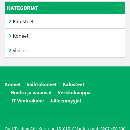
KATEGORIAT
Kalusteet
Koneet
yleiset
Koneet
Vaihtokoneet
Kalusteet
Huolto ja varaosat
Verkkokauppa
JT Vuokrakone
Jälleenmyyjät
Oy J-Trading Ab | Kuriiritie 15, 01510 Vantaa | puh 0207 458 600