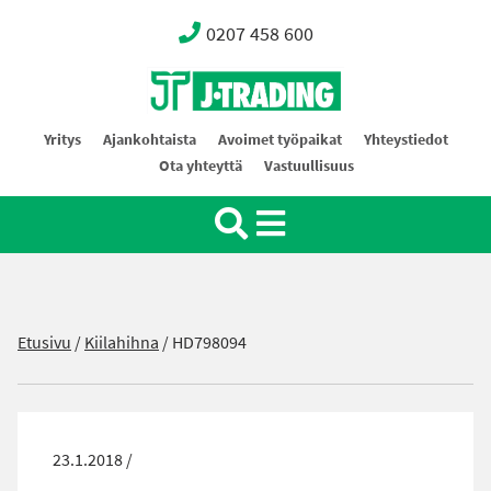
0207 458 600
Oy J-Trading Ab
Yritys
Ajankohtaista
Avoimet työpaikat
Yhteystiedot
Ota yhteyttä
Vastuullisuus
Etusivu
/
Kiilahihna
/
HD798094
23.1.2018 /