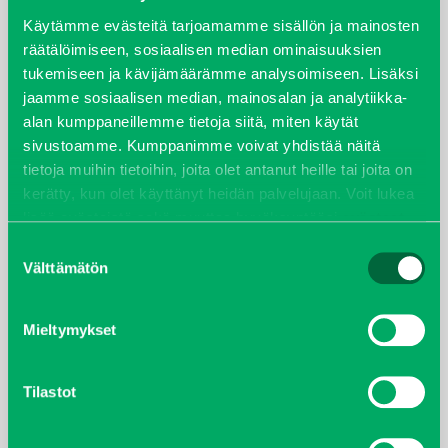
syyskuu 2023
Käytämme evästeitä tarjoamamme sisällön ja mainosten
räätälöimiseen, sosiaalisen median ominaisuuksien
tukemiseen ja kävijämäärämme analysoimiseen. Lisäksi
joulukuu 2022
jaamme sosiaalisen median, mainosalan ja analytiikka-
alan kumppaneillemme tietoja siitä, miten käytät
huhtikuu 2022
sivustoamme. Kumppanimme voivat yhdistää näitä
tietoja muihin tietoihin, joita olet antanut heille tai joita on
helmikuu 2022
kerätty, kun olet käyttänyt heidän palvelujaan. Voit lukea
lisää evästeistä sekä muuttaa hyväksyntääsi
evästeet
joulukuu 2021
sivulta.
Suostumuksen
Välttämätön
valinta
lokakuu 2021
kesäkuu 2021
Mieltymykset
tammikuu 2021
Tilastot
helmikuu 2020