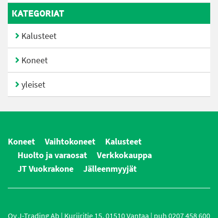
KATEGORIAT
Kalusteet
Koneet
yleiset
Koneet
Vaihtokoneet
Kalusteet
Huolto ja varaosat
Verkkokauppa
JT Vuokrakone
Jälleenmyyjät
Oy J-Trading Ab | Kuriiritie 15, 01510 Vantaa | puh 0207 458 600