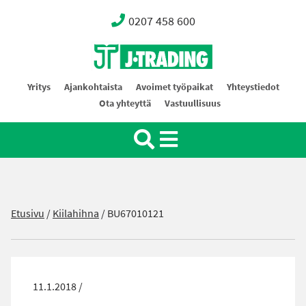
0207 458 600
Oy J-Trading Ab
Yritys
Ajankohtaista
Avoimet työpaikat
Yhteystiedot
Ota yhteyttä
Vastuullisuus
Etusivu
/
Kiilahihna
/
BU67010121
11.1.2018 /