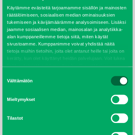
syyskuu 2023
Käytämme evästeitä tarjoamamme sisällön ja mainosten
räätälöimiseen, sosiaalisen median ominaisuuksien
tukemiseen ja kävijämäärämme analysoimiseen. Lisäksi
joulukuu 2022
jaamme sosiaalisen median, mainosalan ja analytiikka-
alan kumppaneillemme tietoja siitä, miten käytät
huhtikuu 2022
sivustoamme. Kumppanimme voivat yhdistää näitä
tietoja muihin tietoihin, joita olet antanut heille tai joita on
helmikuu 2022
kerätty, kun olet käyttänyt heidän palvelujaan. Voit lukea
lisää evästeistä sekä muuttaa hyväksyntääsi
evästeet
joulukuu 2021
sivulta.
Suostumuksen
Välttämätön
valinta
lokakuu 2021
kesäkuu 2021
Mieltymykset
tammikuu 2021
Tilastot
helmikuu 2020