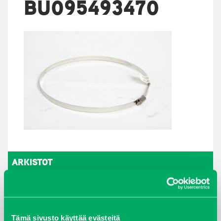
BU095493470
ARKISTOT
maaliskuu 2026
elokuu 2024
Tämä sivusto käyttää evästeitä