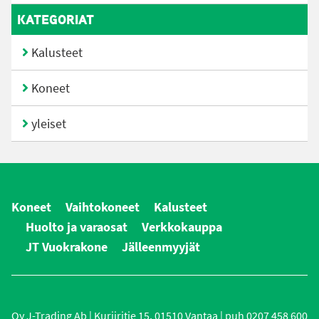
KATEGORIAT
Kalusteet
Koneet
yleiset
Koneet
Vaihtokoneet
Kalusteet
Huolto ja varaosat
Verkkokauppa
JT Vuokrakone
Jälleenmyyjät
Oy J-Trading Ab | Kuriiritie 15, 01510 Vantaa | puh 0207 458 600