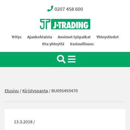
0207 458 600
Oy J-Trading Ab
Yritys
Ajankohtaista
Avoimet työpaikat
Yhteystiedot
Ota yhteyttä
Vastuullisuus
Etusivu
/
Kiristyspanta
/
BU095493470
13.3.2018 /