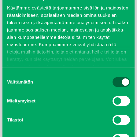
syyskuu 2023
Käytämme evästeitä tarjoamamme sisällön ja mainosten
räätälöimiseen, sosiaalisen median ominaisuuksien
tukemiseen ja kävijämäärämme analysoimiseen. Lisäksi
joulukuu 2022
jaamme sosiaalisen median, mainosalan ja analytiikka-
alan kumppaneillemme tietoja siitä, miten käytät
huhtikuu 2022
sivustoamme. Kumppanimme voivat yhdistää näitä
tietoja muihin tietoihin, joita olet antanut heille tai joita on
helmikuu 2022
kerätty, kun olet käyttänyt heidän palvelujaan. Voit lukea
lisää evästeistä sekä muuttaa hyväksyntääsi
evästeet
joulukuu 2021
sivulta.
Suostumuksen
Välttämätön
valinta
lokakuu 2021
kesäkuu 2021
Mieltymykset
tammikuu 2021
Tilastot
helmikuu 2020