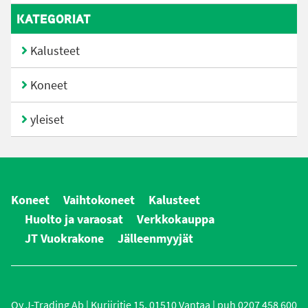
KATEGORIAT
Kalusteet
Koneet
yleiset
Koneet
Vaihtokoneet
Kalusteet
Huolto ja varaosat
Verkkokauppa
JT Vuokrakone
Jälleenmyyjät
Oy J-Trading Ab | Kuriiritie 15, 01510 Vantaa | puh 0207 458 600