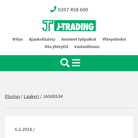
0207 458 600
Oy J-Trading Ab
Yritys
Ajankohtaista
Avoimet työpaikat
Yhteystiedot
Ota yhteyttä
Vastuullisuus
Etusivu
/
Laakeri
/
JA500534
6.2.2018 /