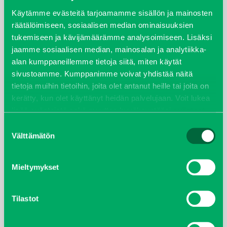
syyskuu 2023
Käytämme evästeitä tarjoamamme sisällön ja mainosten
räätälöimiseen, sosiaalisen median ominaisuuksien
tukemiseen ja kävijämäärämme analysoimiseen. Lisäksi
joulukuu 2022
jaamme sosiaalisen median, mainosalan ja analytiikka-
alan kumppaneillemme tietoja siitä, miten käytät
huhtikuu 2022
sivustoamme. Kumppanimme voivat yhdistää näitä
tietoja muihin tietoihin, joita olet antanut heille tai joita on
helmikuu 2022
kerätty, kun olet käyttänyt heidän palvelujaan. Voit lukea
lisää evästeistä sekä muuttaa hyväksyntääsi
evästeet
joulukuu 2021
sivulta.
Suostumuksen
Välttämätön
valinta
lokakuu 2021
kesäkuu 2021
Mieltymykset
tammikuu 2021
Tilastot
helmikuu 2020