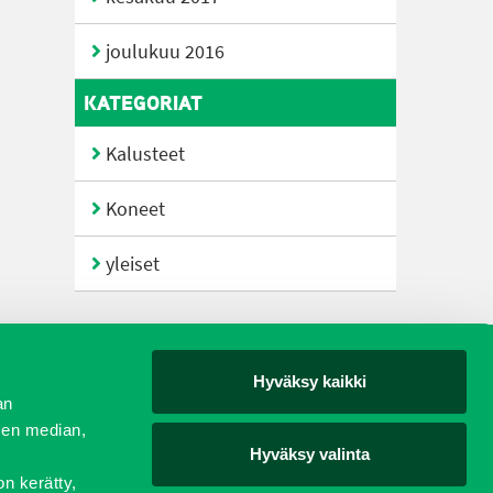
joulukuu 2016
KATEGORIAT
Kalusteet
Koneet
yleiset
Hyväksy kaikki
yjät
an
sen median,
Hyväksy valinta
on kerätty,