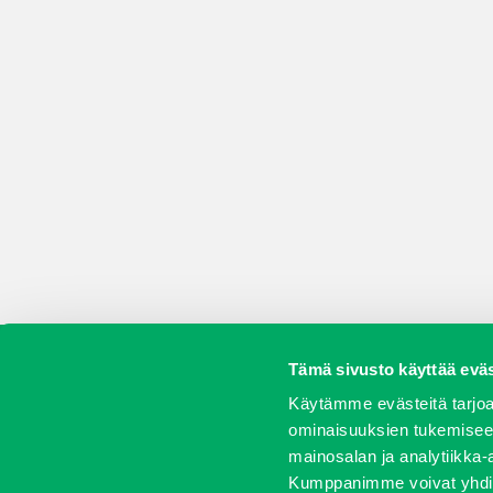
Tämä sivusto käyttää eväs
Koneet
Vaihtokoneet
Kalusteet
Huolto j
Käytämme evästeitä tarjoa
ominaisuuksien tukemisee
mainosalan ja analytiikka-
Kumppanimme voivat yhdistää 