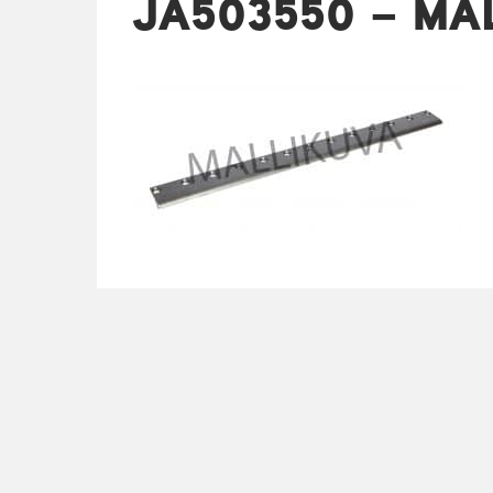
JA503550 – MA