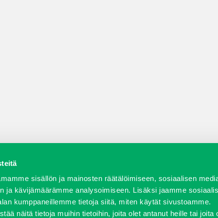
teitä
a varaosat
Verkkokauppa
JT Vuokrakone
Jälleenmy
mamme sisällön ja mainosten räätälöimiseen, sosiaalisen medi
n ja kävijämäärämme analysoimiseen. Lisäksi jaamme sosiaali
alan kumppaneillemme tietoja siitä, miten käytät sivustoamme.
näitä tietoja muihin tietoihin, joita olet antanut heille tai joita 