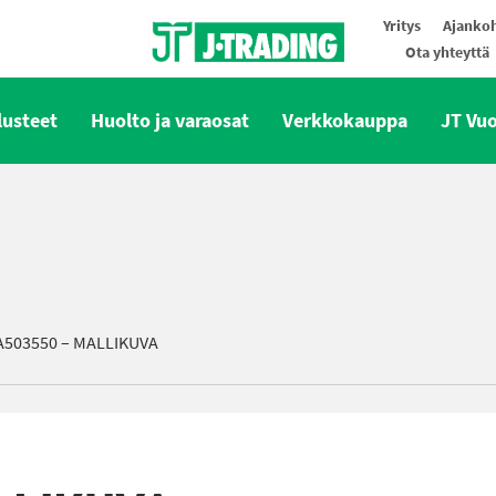
Yritys
Ajankoh
Ota yhteyttä
Oy J-Trading Ab
lusteet
Huolto ja varaosat
Verkkokauppa
JT Vu
A503550 – MALLIKUVA