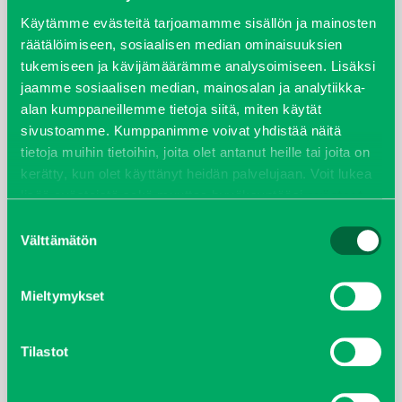
syyskuu 2023
Käytämme evästeitä tarjoamamme sisällön ja mainosten
räätälöimiseen, sosiaalisen median ominaisuuksien
tukemiseen ja kävijämäärämme analysoimiseen. Lisäksi
joulukuu 2022
jaamme sosiaalisen median, mainosalan ja analytiikka-
alan kumppaneillemme tietoja siitä, miten käytät
huhtikuu 2022
sivustoamme. Kumppanimme voivat yhdistää näitä
tietoja muihin tietoihin, joita olet antanut heille tai joita on
helmikuu 2022
kerätty, kun olet käyttänyt heidän palvelujaan. Voit lukea
lisää evästeistä sekä muuttaa hyväksyntääsi
evästeet
joulukuu 2021
sivulta.
Suostumuksen
Välttämätön
valinta
lokakuu 2021
kesäkuu 2021
Mieltymykset
tammikuu 2021
Tilastot
helmikuu 2020