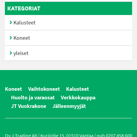
KATEGORIAT
Kalusteet
Koneet
yleiset
Koneet
Vaihtokoneet
Kalusteet
Huolto ja varaosat
Verkkokauppa
JT Vuokrakone
Jälleenmyyjät
Oy J-Trading Ab | Kuriiritie 15, 01510 Vantaa | puh 0207 458 600