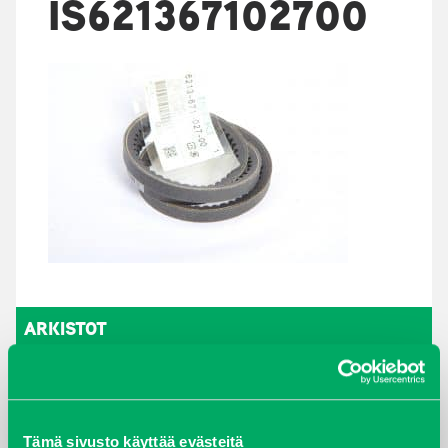
IS621367102700
ARKISTOT
maaliskuu 2026
elokuu 2024
Tämä sivusto käyttää evästeitä