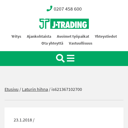
0207 458 600
Oy J-Trading Ab
Yritys
Ajankohtaista
Avoimet työpaikat
Yhteystiedot
Ota yhteyttä
Vastuullisuus
Etusivu
/
Laturin hihna
/
is621367102700
23.1.2018 /