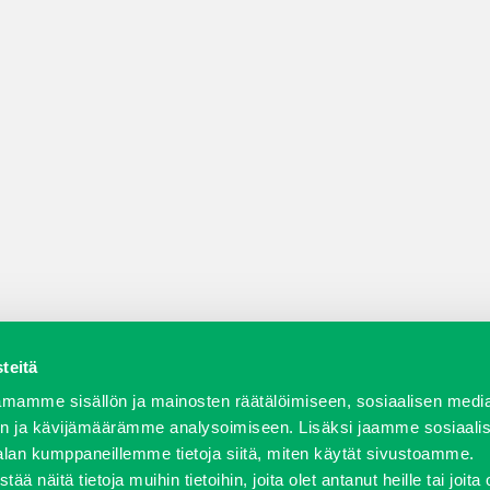
teitä
a varaosat
Verkkokauppa
JT Vuokrakone
Jälleenmy
mamme sisällön ja mainosten räätälöimiseen, sosiaalisen medi
n ja kävijämäärämme analysoimiseen. Lisäksi jaamme sosiaali
alan kumppaneillemme tietoja siitä, miten käytät sivustoamme.
näitä tietoja muihin tietoihin, joita olet antanut heille tai joita 