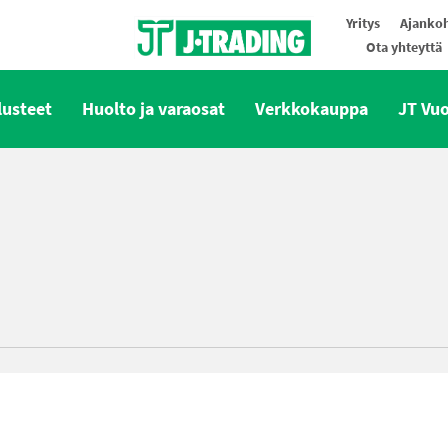
Yritys
Ajankoh
Ota yhteyttä
Oy J-Trading Ab
lusteet
Huolto ja varaosat
Verkkokauppa
JT Vu