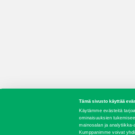
Tämä sivusto käyttää eväs
Koneet
Vaihtokoneet
Kalusteet
Huolto j
Käytämme evästeitä tarjoa
ominaisuuksien tukemisee
mainosalan ja analytiikka-
Kumppanimme voivat yhdistää 