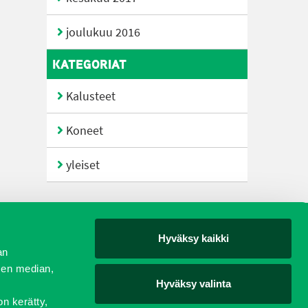
joulukuu 2016
KATEGORIAT
Kalusteet
Koneet
yleiset
Hyväksy kaikki
yjät
an
sen median,
Hyväksy valinta
on kerätty,