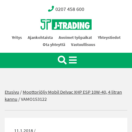
0207 458 600
Oy J-Trading Ab
Yritys
Ajankohtaista
Avoimet työpaikat
Yhteystiedot
Ota yhteyttä
Vastuullisuus
Etusivu
/
Moottoriöljy Mobil Delvac XHP ESP 10W-40, 4 litran
kannu
/
VAMO153122
11.1.2018 /