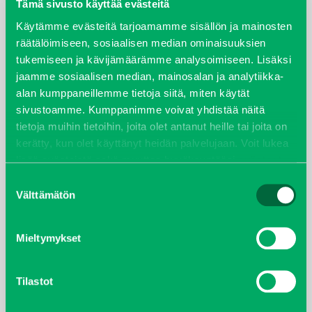
elokuu 2024
Tämä sivusto käyttää evästeitä
Käytämme evästeitä tarjoamamme sisällön ja mainosten
syyskuu 2023
räätälöimiseen, sosiaalisen median ominaisuuksien
tukemiseen ja kävijämäärämme analysoimiseen. Lisäksi
joulukuu 2022
jaamme sosiaalisen median, mainosalan ja analytiikka-
alan kumppaneillemme tietoja siitä, miten käytät
huhtikuu 2022
sivustoamme. Kumppanimme voivat yhdistää näitä
tietoja muihin tietoihin, joita olet antanut heille tai joita on
helmikuu 2022
kerätty, kun olet käyttänyt heidän palvelujaan. Voit lukea
lisää evästeistä sekä muuttaa hyväksyntääsi
evästeet
joulukuu 2021
sivulta.
Suostumuksen
Välttämätön
valinta
lokakuu 2021
Mieltymykset
kesäkuu 2021
tammikuu 2021
Tilastot