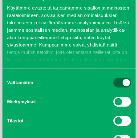
syyskuu 2023
Käytämme evästeitä tarjoamamme sisällön ja mainosten
räätälöimiseen, sosiaalisen median ominaisuuksien
tukemiseen ja kävijämäärämme analysoimiseen. Lisäksi
joulukuu 2022
jaamme sosiaalisen median, mainosalan ja analytiikka-
alan kumppaneillemme tietoja siitä, miten käytät
huhtikuu 2022
sivustoamme. Kumppanimme voivat yhdistää näitä
tietoja muihin tietoihin, joita olet antanut heille tai joita on
helmikuu 2022
kerätty, kun olet käyttänyt heidän palvelujaan. Voit lukea
lisää evästeistä sekä muuttaa hyväksyntääsi
evästeet
joulukuu 2021
sivulta.
Suostumuksen
Välttämätön
valinta
lokakuu 2021
kesäkuu 2021
Mieltymykset
tammikuu 2021
Tilastot
helmikuu 2020