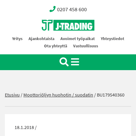
0207 458 600
Oy J-Trading Ab
Yritys
Ajankohtaista
Avoimet työpaikat
Yhteystiedot
Ota yhteyttä
Vastuullisuus
Etusivu
/
Moottoriöljyn huohotin / suodatin
/
BU179540360
18.1.2018 /