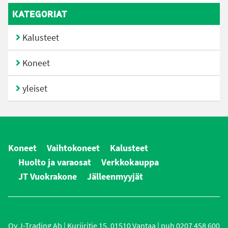
KATEGORIAT
Kalusteet
Koneet
yleiset
Koneet
Vaihtokoneet
Kalusteet
Huolto ja varaosat
Verkkokauppa
JT Vuokrakone
Jälleenmyyjät
Oy J-Trading Ab | Kuriiritie 15, 01510 Vantaa | puh 0207 458 600