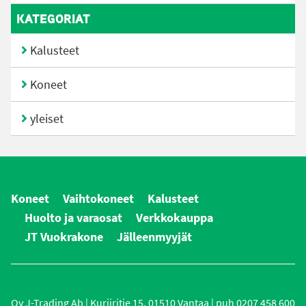
KATEGORIAT
Kalusteet
Koneet
yleiset
Koneet
Vaihtokoneet
Kalusteet
Huolto ja varaosat
Verkkokauppa
JT Vuokrakone
Jälleenmyyjät
Oy J-Trading Ab | Kuriiritie 15, 01510 Vantaa | puh 0207 458 600