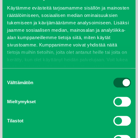
syyskuu 2023
Käytämme evästeitä tarjoamamme sisällön ja mainosten
räätälöimiseen, sosiaalisen median ominaisuuksien
tukemiseen ja kävijämäärämme analysoimiseen. Lisäksi
joulukuu 2022
jaamme sosiaalisen median, mainosalan ja analytiikka-
alan kumppaneillemme tietoja siitä, miten käytät
huhtikuu 2022
sivustoamme. Kumppanimme voivat yhdistää näitä
tietoja muihin tietoihin, joita olet antanut heille tai joita on
helmikuu 2022
kerätty, kun olet käyttänyt heidän palvelujaan. Voit lukea
lisää evästeistä sekä muuttaa hyväksyntääsi
evästeet
joulukuu 2021
sivulta.
Suostumuksen
Välttämätön
valinta
lokakuu 2021
kesäkuu 2021
Mieltymykset
tammikuu 2021
Tilastot
helmikuu 2020