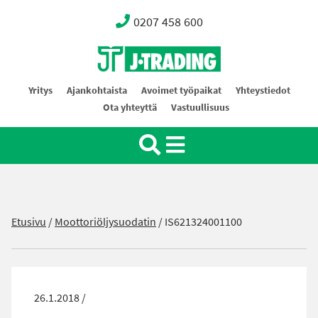
0207 458 600
Oy J-Trading Ab
Yritys
Ajankohtaista
Avoimet työpaikat
Yhteystiedot
Ota yhteyttä
Vastuullisuus
Etusivu
/
Moottoriöljysuodatin
/
IS621324001100
26.1.2018 /