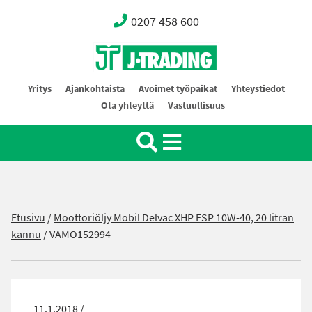
0207 458 600
Oy J-Trading Ab
Yritys
Ajankohtaista
Avoimet työpaikat
Yhteystiedot
Ota yhteyttä
Vastuullisuus
Etusivu
/
Moottoriöljy Mobil Delvac XHP ESP 10W-40, 20 litran
kannu
/
VAMO152994
11.1.2018 /