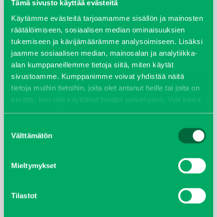
elokuu 2024
Tämä sivusto käyttää evästeitä
Käytämme evästeitä tarjoamamme sisällön ja mainosten
syyskuu 2023
räätälöimiseen, sosiaalisen median ominaisuuksien
tukemiseen ja kävijämäärämme analysoimiseen. Lisäksi
joulukuu 2022
jaamme sosiaalisen median, mainosalan ja analytiikka-
alan kumppaneillemme tietoja siitä, miten käytät
huhtikuu 2022
sivustoamme. Kumppanimme voivat yhdistää näitä
tietoja muihin tietoihin, joita olet antanut heille tai joita on
helmikuu 2022
kerätty, kun olet käyttänyt heidän palvelujaan. Voit lukea
lisää evästeistä sekä muuttaa hyväksyntääsi
evästeet
joulukuu 2021
sivulta.
Suostumuksen
Välttämätön
valinta
lokakuu 2021
Mieltymykset
kesäkuu 2021
tammikuu 2021
Tilastot