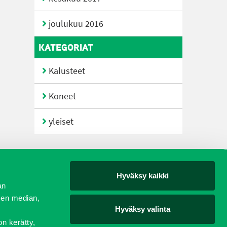
joulukuu 2016
KATEGORIAT
Kalusteet
Koneet
yleiset
Hyväksy kaikki
yjät
an
sen median,
Hyväksy valinta
on kerätty,