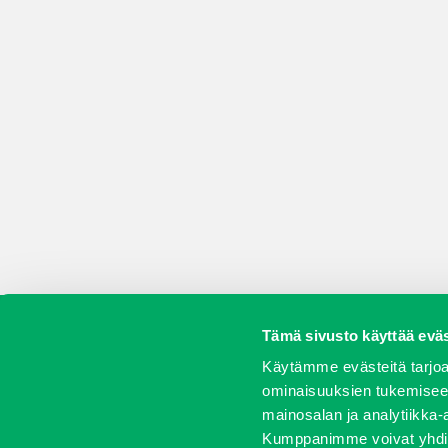
Tämä sivusto käyttää eväs
Koneet
Vaihtokoneet
Kalusteet
Huolto j
Käytämme evästeitä tarjoa
ominaisuuksien tukemisee
mainosalan ja analytiikka-
Kumppanimme voivat yhdistää 