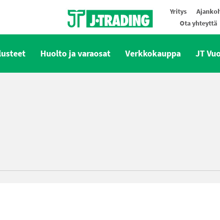
Yritys
Ajankoh
Ota yhteyttä
Oy J-Trading Ab
lusteet
Huolto ja varaosat
Verkkokauppa
JT Vu