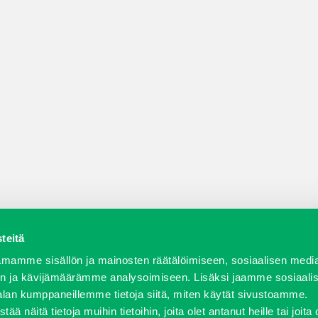
teitä
a varaosat
Verkkokauppa
JT Vuokrakone
Jälleenmy
mamme sisällön ja mainosten räätälöimiseen, sosiaalisen medi
n ja kävijämäärämme analysoimiseen. Lisäksi jaamme sosiaali
alan kumppaneillemme tietoja siitä, miten käytät sivustoamme.
näitä tietoja muihin tietoihin, joita olet antanut heille tai joita 