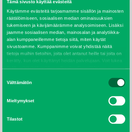
elokuu 2024
Tämä sivusto käyttää evästeitä
Käytämme evästeitä tarjoamamme sisällön ja mainosten
syyskuu 2023
räätälöimiseen, sosiaalisen median ominaisuuksien
tukemiseen ja kävijämäärämme analysoimiseen. Lisäksi
joulukuu 2022
jaamme sosiaalisen median, mainosalan ja analytiikka-
alan kumppaneillemme tietoja siitä, miten käytät
huhtikuu 2022
sivustoamme. Kumppanimme voivat yhdistää näitä
tietoja muihin tietoihin, joita olet antanut heille tai joita on
helmikuu 2022
kerätty, kun olet käyttänyt heidän palvelujaan. Voit lukea
lisää evästeistä sekä muuttaa hyväksyntääsi
evästeet
joulukuu 2021
sivulta.
Suostumuksen
Välttämätön
valinta
lokakuu 2021
Mieltymykset
kesäkuu 2021
tammikuu 2021
Tilastot