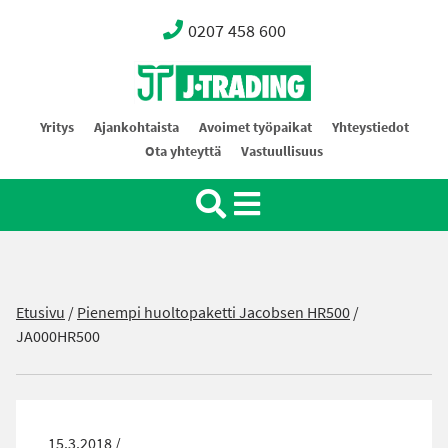
0207 458 600
Oy J-Trading Ab
Yritys
Ajankohtaista
Avoimet työpaikat
Yhteystiedot
Ota yhteyttä
Vastuullisuus
Etusivu
/
Pienempi huoltopaketti Jacobsen HR500
/
JA000HR500
15.3.2018 /