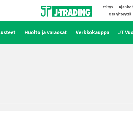
Yritys
Ajankoh
Ota yhteyttä
Oy J-Trading Ab
lusteet
Huolto ja varaosat
Verkkokauppa
JT Vu