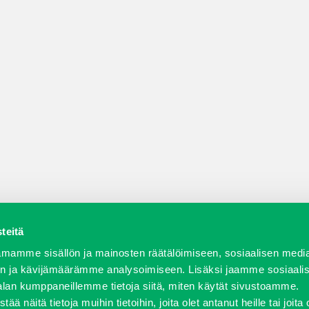
teitä
a varaosat
Verkkokauppa
JT Vuokrakone
Jälleenmy
mamme sisällön ja mainosten räätälöimiseen, sosiaalisen medi
n ja kävijämäärämme analysoimiseen. Lisäksi jaamme sosiaali
alan kumppaneillemme tietoja siitä, miten käytät sivustoamme.
näitä tietoja muihin tietoihin, joita olet antanut heille tai joita 