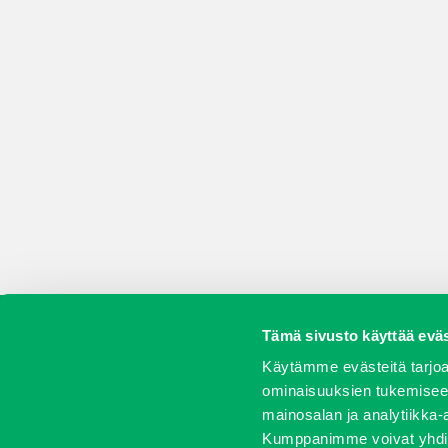
Tämä sivusto käyttää eväs
Koneet
Vaihtokoneet
Kalusteet
Huolto j
Käytämme evästeitä tarjoa
ominaisuuksien tukemisee
mainosalan ja analytiikka-
Kumppanimme voivat yhdistää 