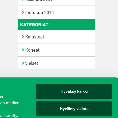
joulukuu 2016
KATEGORIAT
Kalusteet
Koneet
yleiset
Hyväksy kaikki
yjät
an
sen median,
Hyväksy valinta
on kerätty,