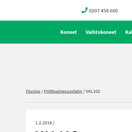
0207 458 600
Koneet
Vaihtokoneet
Ka
Etusivu
/
Polttoainesuodatin
/
VAL102
1.2.2018 /