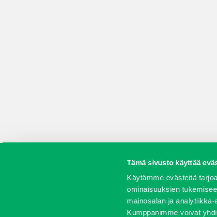
Tämä sivusto käyttää eväs
Koneet
Vaihtokoneet
Kalusteet
Huolto j
Käytämme evästeitä tarjoa
ominaisuuksien tukemisee
mainosalan ja analytiikka-
Kumppanimme voivat yhdistää 