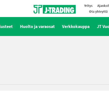
Yritys
Ajankoh
Ota yhteyttä
Oy J-Trading Ab
lusteet
Huolto ja varaosat
Verkkokauppa
JT Vu