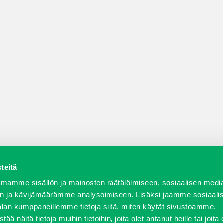
teitä
a varaosat
Verkkokauppa
JT Vuokrakone
Jälleenmy
mamme sisällön ja mainosten räätälöimiseen, sosiaalisen medi
n ja kävijämäärämme analysoimiseen. Lisäksi jaamme sosiaali
alan kumppaneillemme tietoja siitä, miten käytät sivustoamme.
näitä tietoja muihin tietoihin, joita olet antanut heille tai joita 