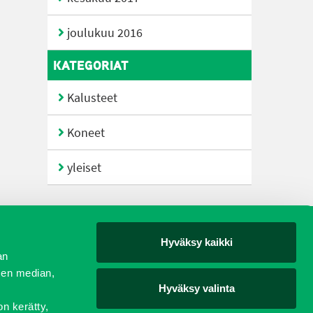
joulukuu 2016
KATEGORIAT
Kalusteet
Koneet
yleiset
Hyväksy kaikki
yjät
an
sen median,
Hyväksy valinta
on kerätty,