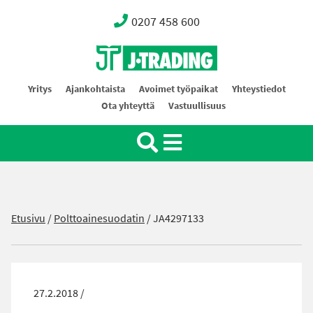
0207 458 600
Oy J-Trading Ab
Yritys
Ajankohtaista
Avoimet työpaikat
Yhteystiedot
Ota yhteyttä
Vastuullisuus
Etusivu
/
Polttoainesuodatin
/
JA4297133
27.2.2018 /