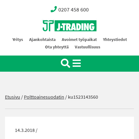
0207 458 600
Oy J-Trading Ab
Yritys
Ajankohtaista
Avoimet työpaikat
Yhteystiedot
Ota yhteyttä
Vastuullisuus
Etusivu
/
Polttoainesuodatin
/
ku1523143560
14.3.2018 /