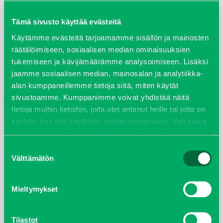
maaliskuu 2026
Tämä sivusto käyttää evästeitä
elokuu 2024
Käytämme evästeitä tarjoamamme sisällön ja mainosten
räätälöimiseen, sosiaalisen median ominaisuuksien
tukemiseen ja kävijämäärämme analysoimiseen. Lisäksi
syyskuu 2023
jaamme sosiaalisen median, mainosalan ja analytiikka-
alan kumppaneillemme tietoja siitä, miten käytät
joulukuu 2022
sivustoamme. Kumppanimme voivat yhdistää näitä
tietoja muihin tietoihin, joita olet antanut heille tai joita on
huhtikuu 2022
kerätty, kun olet käyttänyt heidän palvelujaan. Voit lukea
lisää evästeistä sekä muuttaa hyväksyntääsi
evästeet
helmikuu 2022
sivulta.
Suostumuksen
Välttämätön
valinta
joulukuu 2021
lokakuu 2021
Mieltymykset
kesäkuu 2021
Tilastot