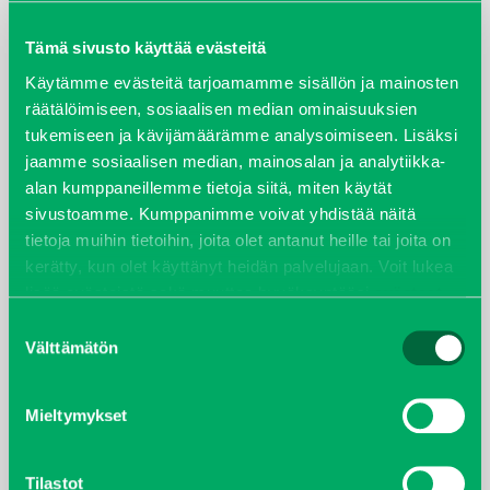
maaliskuu 2026
Tämä sivusto käyttää evästeitä
elokuu 2024
Käytämme evästeitä tarjoamamme sisällön ja mainosten
räätälöimiseen, sosiaalisen median ominaisuuksien
tukemiseen ja kävijämäärämme analysoimiseen. Lisäksi
syyskuu 2023
jaamme sosiaalisen median, mainosalan ja analytiikka-
alan kumppaneillemme tietoja siitä, miten käytät
joulukuu 2022
sivustoamme. Kumppanimme voivat yhdistää näitä
tietoja muihin tietoihin, joita olet antanut heille tai joita on
huhtikuu 2022
kerätty, kun olet käyttänyt heidän palvelujaan. Voit lukea
lisää evästeistä sekä muuttaa hyväksyntääsi
evästeet
helmikuu 2022
sivulta.
Suostumuksen
Välttämätön
valinta
joulukuu 2021
lokakuu 2021
Mieltymykset
kesäkuu 2021
Tilastot