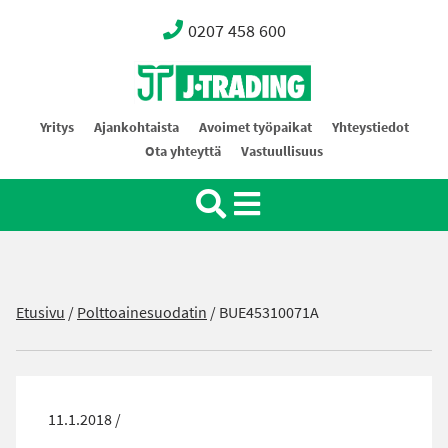
0207 458 600
Oy J-Trading Ab
Yritys
Ajankohtaista
Avoimet työpaikat
Yhteystiedot
Ota yhteyttä
Vastuullisuus
Etusivu
/
Polttoainesuodatin
/
BUE45310071A
11.1.2018 /