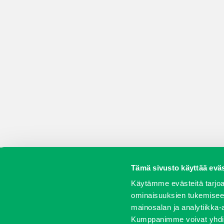
Tämä sivusto käyttää eväs
Koneet
Vaihtokoneet
Kalusteet
Huolto j
Käytämme evästeitä tarjoa
ominaisuuksien tukemisee
mainosalan ja analytiikka-
Kumppanimme voivat yhdistää 