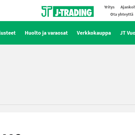
Yritys
Ajankoh
Ota yhteyttä
Oy J-Trading Ab
lusteet
Huolto ja varaosat
Verkkokauppa
JT Vu