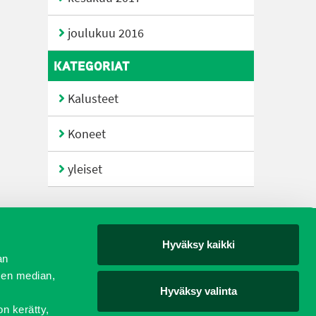
joulukuu 2016
KATEGORIAT
Kalusteet
Koneet
yleiset
Hyväksy kaikki
yjät
an
sen median,
Hyväksy valinta
on kerätty,