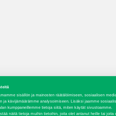
teitä
a varaosat
Verkkokauppa
JT Vuokrakone
Jälleenmy
mamme sisällön ja mainosten räätälöimiseen, sosiaalisen medi
n ja kävijämäärämme analysoimiseen. Lisäksi jaamme sosiaali
alan kumppaneillemme tietoja siitä, miten käytät sivustoamme.
näitä tietoja muihin tietoihin, joita olet antanut heille tai joita 