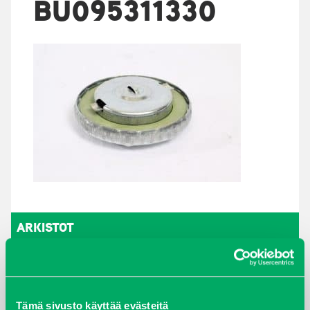
BU095311330
ARKISTOT
maaliskuu 2026
elokuu 2024
Tämä sivusto käyttää evästeitä