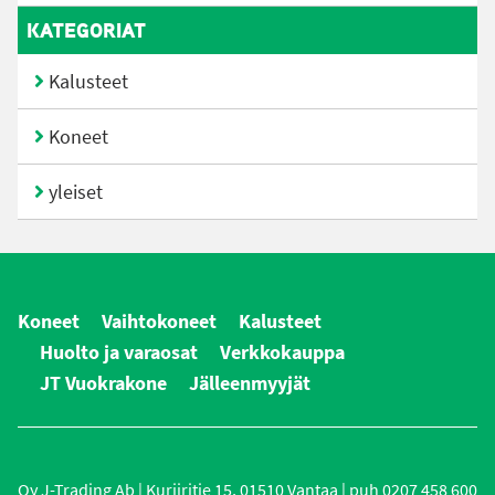
KATEGORIAT
Kalusteet
Koneet
yleiset
Koneet
Vaihtokoneet
Kalusteet
Huolto ja varaosat
Verkkokauppa
JT Vuokrakone
Jälleenmyyjät
Oy J-Trading Ab | Kuriiritie 15, 01510 Vantaa | puh 0207 458 600