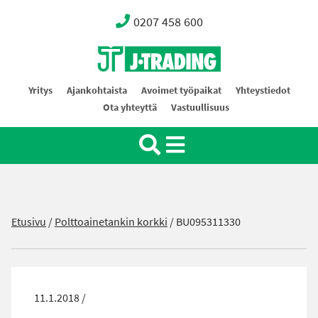
0207 458 600
Oy J-Trading Ab
Yritys
Ajankohtaista
Avoimet työpaikat
Yhteystiedot
Ota yhteyttä
Vastuullisuus
Etusivu
/
Polttoainetankin korkki
/
BU095311330
11.1.2018 /