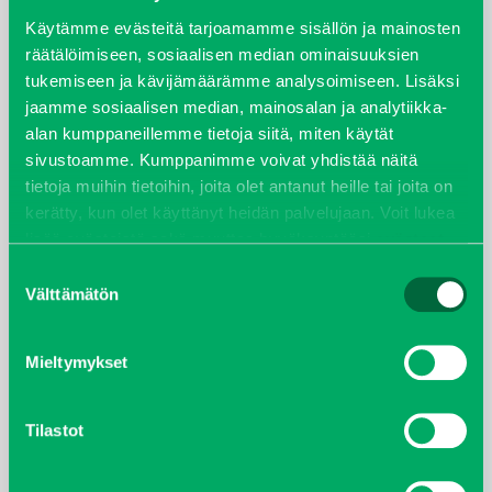
syyskuu 2023
Käytämme evästeitä tarjoamamme sisällön ja mainosten
räätälöimiseen, sosiaalisen median ominaisuuksien
tukemiseen ja kävijämäärämme analysoimiseen. Lisäksi
joulukuu 2022
jaamme sosiaalisen median, mainosalan ja analytiikka-
alan kumppaneillemme tietoja siitä, miten käytät
huhtikuu 2022
sivustoamme. Kumppanimme voivat yhdistää näitä
tietoja muihin tietoihin, joita olet antanut heille tai joita on
helmikuu 2022
kerätty, kun olet käyttänyt heidän palvelujaan. Voit lukea
lisää evästeistä sekä muuttaa hyväksyntääsi
evästeet
joulukuu 2021
sivulta.
Suostumuksen
Välttämätön
valinta
lokakuu 2021
kesäkuu 2021
Mieltymykset
tammikuu 2021
Tilastot
helmikuu 2020