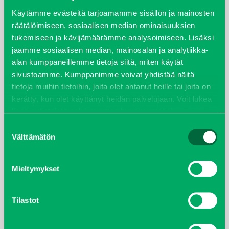
syyskuu 2023
Käytämme evästeitä tarjoamamme sisällön ja mainosten
räätälöimiseen, sosiaalisen median ominaisuuksien
tukemiseen ja kävijämäärämme analysoimiseen. Lisäksi
joulukuu 2022
jaamme sosiaalisen median, mainosalan ja analytiikka-
alan kumppaneillemme tietoja siitä, miten käytät
huhtikuu 2022
sivustoamme. Kumppanimme voivat yhdistää näitä
tietoja muihin tietoihin, joita olet antanut heille tai joita on
helmikuu 2022
kerätty, kun olet käyttänyt heidän palvelujaan. Voit lukea
lisää evästeistä sekä muuttaa hyväksyntääsi
evästeet
joulukuu 2021
sivulta.
Suostumuksen
Välttämätön
valinta
lokakuu 2021
kesäkuu 2021
Mieltymykset
tammikuu 2021
Tilastot
helmikuu 2020