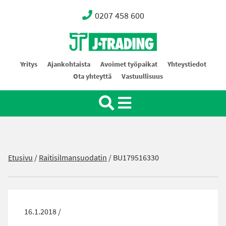
0207 458 600
Oy J-Trading Ab
Yritys
Ajankohtaista
Avoimet työpaikat
Yhteystiedot
Ota yhteyttä
Vastuullisuus
Etusivu
/
Raitisilmansuodatin
/
BU179516330
16.1.2018 /