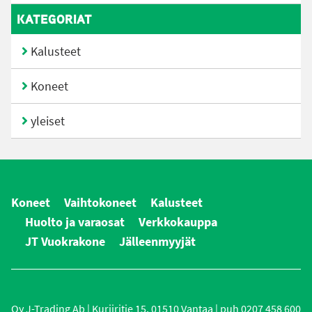
KATEGORIAT
Kalusteet
Koneet
yleiset
Koneet
Vaihtokoneet
Kalusteet
Huolto ja varaosat
Verkkokauppa
JT Vuokrakone
Jälleenmyyjät
Oy J-Trading Ab | Kuriiritie 15, 01510 Vantaa | puh 0207 458 600