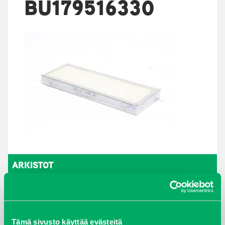
BU179516330
ARKISTOT
maaliskuu 2026
elokuu 2024
Tämä sivusto käyttää evästeitä