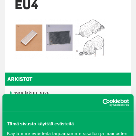
EU4
ARKISTOT
maaliskuu 2026
elokuu 2024
syyskuu 2023
Tämä sivusto käyttää evästeitä
Käytämme evästeitä tarjoamamme sisällön ja mainosten