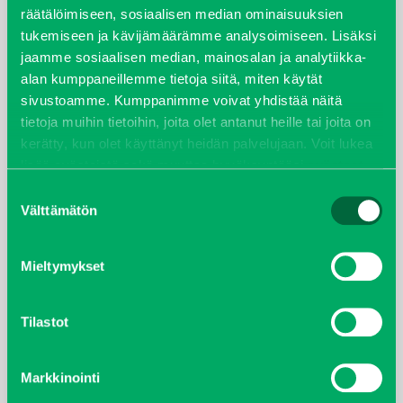
joulukuu 2022
räätälöimiseen, sosiaalisen median ominaisuuksien
tukemiseen ja kävijämäärämme analysoimiseen. Lisäksi
huhtikuu 2022
jaamme sosiaalisen median, mainosalan ja analytiikka-
alan kumppaneillemme tietoja siitä, miten käytät
helmikuu 2022
sivustoamme. Kumppanimme voivat yhdistää näitä
tietoja muihin tietoihin, joita olet antanut heille tai joita on
joulukuu 2021
kerätty, kun olet käyttänyt heidän palvelujaan. Voit lukea
lisää evästeistä sekä muuttaa hyväksyntääsi
evästeet
lokakuu 2021
sivulta.
Suostumuksen
Välttämätön
valinta
kesäkuu 2021
Mieltymykset
tammikuu 2021
helmikuu 2020
Tilastot
joulukuu 2019
Markkinointi