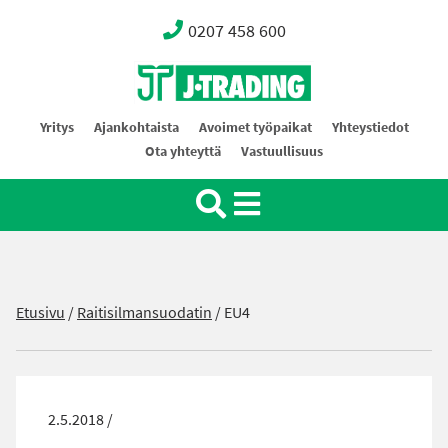
0207 458 600
Oy J-Trading Ab
Yritys
Ajankohtaista
Avoimet työpaikat
Yhteystiedot
Ota yhteyttä
Vastuullisuus
Etusivu
/
Raitisilmansuodatin
/
EU4
2.5.2018 /