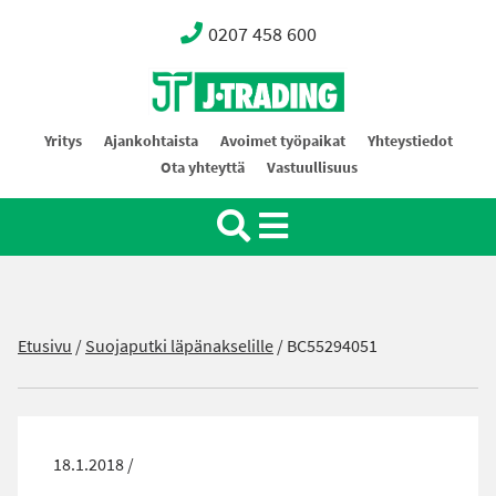
0207 458 600
Oy J-Trading Ab
Yritys
Ajankohtaista
Avoimet työpaikat
Yhteystiedot
Ota yhteyttä
Vastuullisuus
Etusivu
/
Suojaputki läpänakselille
/
BC55294051
18.1.2018 /