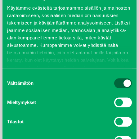
syyskuu 2023
Käytämme evästeitä tarjoamamme sisällön ja mainosten
räätälöimiseen, sosiaalisen median ominaisuuksien
tukemiseen ja kävijämäärämme analysoimiseen. Lisäksi
joulukuu 2022
jaamme sosiaalisen median, mainosalan ja analytiikka-
alan kumppaneillemme tietoja siitä, miten käytät
huhtikuu 2022
sivustoamme. Kumppanimme voivat yhdistää näitä
tietoja muihin tietoihin, joita olet antanut heille tai joita on
helmikuu 2022
kerätty, kun olet käyttänyt heidän palvelujaan. Voit lukea
lisää evästeistä sekä muuttaa hyväksyntääsi
evästeet
joulukuu 2021
sivulta.
Suostumuksen
Välttämätön
valinta
lokakuu 2021
kesäkuu 2021
Mieltymykset
tammikuu 2021
Tilastot
helmikuu 2020