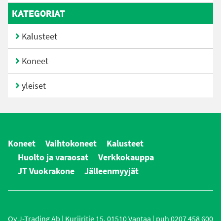
KATEGORIAT
Kalusteet
Koneet
yleiset
Koneet
Vaihtokoneet
Kalusteet
Huolto ja varaosat
Verkkokauppa
JT Vuokrakone
Jälleenmyyjät
Oy J-Trading Ab | Kuriiritie 15, 01510 Vantaa | puh 0207 458 600