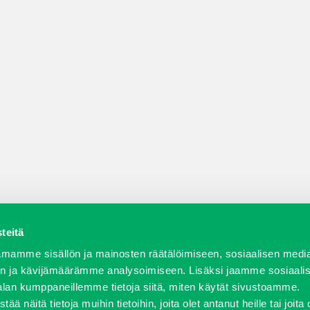
teitä
a varaosat
Verkkokauppa
JT Vuokrakone
Jälleenmy
mamme sisällön ja mainosten räätälöimiseen, sosiaalisen medi
n ja kävijämäärämme analysoimiseen. Lisäksi jaamme sosiaali
alan kumppaneillemme tietoja siitä, miten käytät sivustoamme.
näitä tietoja muihin tietoihin, joita olet antanut heille tai joita 