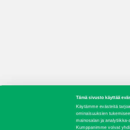
Tämä sivusto käyttää eväs
Koneet
Vaihtokoneet
Kalusteet
Huolto j
Käytämme evästeitä tarjoa
ominaisuuksien tukemisee
mainosalan ja analytiikka-
Kumppanimme voivat yhdistää 