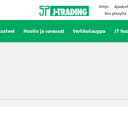
Yritys
Ajankoh
Ota yhteyttä
Oy J-Trading Ab
lusteet
Huolto ja varaosat
Verkkokauppa
JT Vu