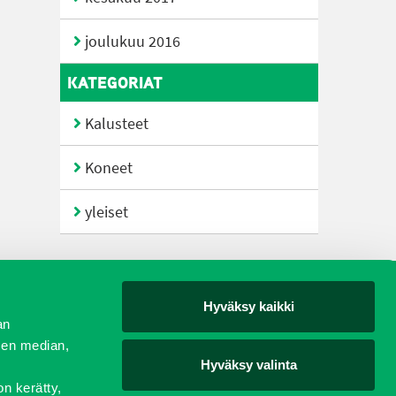
joulukuu 2016
KATEGORIAT
Kalusteet
Koneet
yleiset
Hyväksy kaikki
yjät
an
sen median,
Hyväksy valinta
on kerätty,