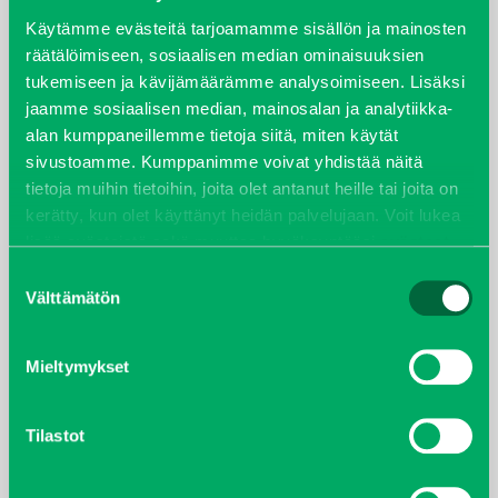
syyskuu 2023
Käytämme evästeitä tarjoamamme sisällön ja mainosten
räätälöimiseen, sosiaalisen median ominaisuuksien
tukemiseen ja kävijämäärämme analysoimiseen. Lisäksi
joulukuu 2022
jaamme sosiaalisen median, mainosalan ja analytiikka-
alan kumppaneillemme tietoja siitä, miten käytät
huhtikuu 2022
sivustoamme. Kumppanimme voivat yhdistää näitä
tietoja muihin tietoihin, joita olet antanut heille tai joita on
helmikuu 2022
kerätty, kun olet käyttänyt heidän palvelujaan. Voit lukea
lisää evästeistä sekä muuttaa hyväksyntääsi
evästeet
joulukuu 2021
sivulta.
Suostumuksen
Välttämätön
valinta
lokakuu 2021
kesäkuu 2021
Mieltymykset
tammikuu 2021
Tilastot
helmikuu 2020