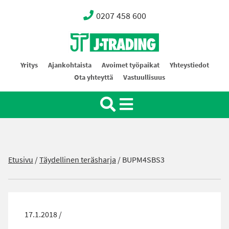
0207 458 600
Oy J-Trading Ab
Yritys
Ajankohtaista
Avoimet työpaikat
Yhteystiedot
Ota yhteyttä
Vastuullisuus
Etusivu
/
Täydellinen teräsharja
/
BUPM4SBS3
17.1.2018 /