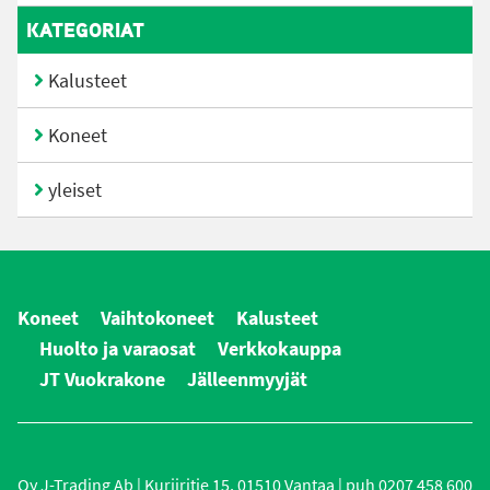
KATEGORIAT
Kalusteet
Koneet
yleiset
Koneet
Vaihtokoneet
Kalusteet
Huolto ja varaosat
Verkkokauppa
JT Vuokrakone
Jälleenmyyjät
Oy J-Trading Ab | Kuriiritie 15, 01510 Vantaa | puh 0207 458 600