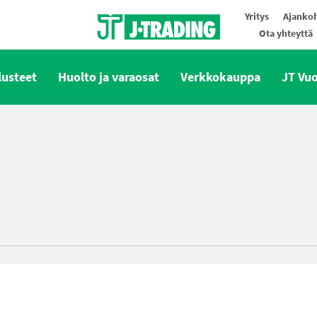
Yritys
Ajankoh
Ota yhteyttä
Oy J-Trading Ab
lusteet
Huolto ja varaosat
Verkkokauppa
JT Vu