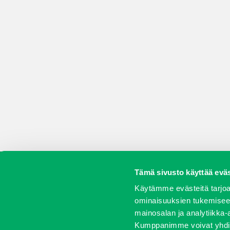
Tämä sivusto käyttää eväs
Koneet
Vaihtokoneet
Kalusteet
Huolto j
Käytämme evästeitä tarjoa
ominaisuuksien tukemisee
mainosalan ja analytiikka-
Kumppanimme voivat yhdistää 