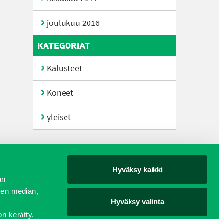
joulukuu 2016
KATEGORIAT
Kalusteet
Koneet
yleiset
Hyväksy kaikki
yjät
an
sen median,
Hyväksy valinta
on kerätty,