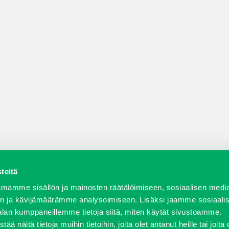
teitä
a varaosat
Verkkokauppa
JT Vuokrakone
Jälleenmy
mamme sisällön ja mainosten räätälöimiseen, sosiaalisen medi
n ja kävijämäärämme analysoimiseen. Lisäksi jaamme sosiaali
alan kumppaneillemme tietoja siitä, miten käytät sivustoamme.
näitä tietoja muihin tietoihin, joita olet antanut heille tai joita 