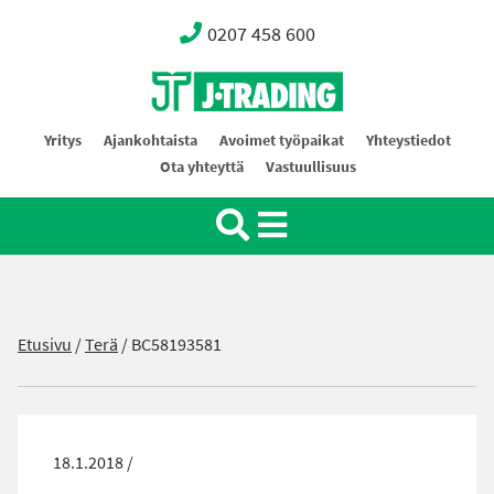
0207 458 600
Oy J-Trading Ab
Yritys
Ajankohtaista
Avoimet työpaikat
Yhteystiedot
Ota yhteyttä
Vastuullisuus
Etusivu
/
Terä
/
BC58193581
18.1.2018 /