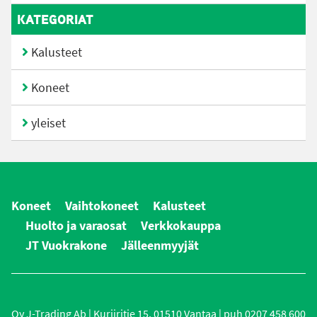
KATEGORIAT
Kalusteet
Koneet
yleiset
Koneet
Vaihtokoneet
Kalusteet
Huolto ja varaosat
Verkkokauppa
JT Vuokrakone
Jälleenmyyjät
Oy J-Trading Ab | Kuriiritie 15, 01510 Vantaa | puh 0207 458 600