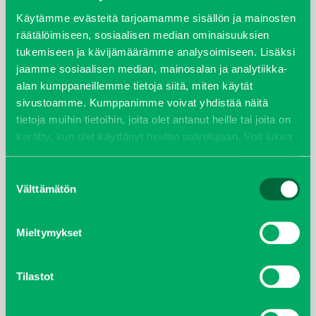
syyskuu 2023
Käytämme evästeitä tarjoamamme sisällön ja mainosten
räätälöimiseen, sosiaalisen median ominaisuuksien
tukemiseen ja kävijämäärämme analysoimiseen. Lisäksi
joulukuu 2022
jaamme sosiaalisen median, mainosalan ja analytiikka-
alan kumppaneillemme tietoja siitä, miten käytät
huhtikuu 2022
sivustoamme. Kumppanimme voivat yhdistää näitä
tietoja muihin tietoihin, joita olet antanut heille tai joita on
helmikuu 2022
kerätty, kun olet käyttänyt heidän palvelujaan. Voit lukea
lisää evästeistä sekä muuttaa hyväksyntääsi
evästeet
joulukuu 2021
sivulta.
Suostumuksen
Välttämätön
valinta
lokakuu 2021
kesäkuu 2021
Mieltymykset
tammikuu 2021
Tilastot
helmikuu 2020