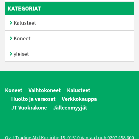
KATEGORIAT
Kalusteet
Koneet
yleiset
Koneet
Vaihtokoneet
Kalusteet
Huolto ja varaosat
Verkkokauppa
JT Vuokrakone
Jälleenmyyjät
Oy J-Trading Ab | Kuriiritie 15, 01510 Vantaa | puh 0207 458 600