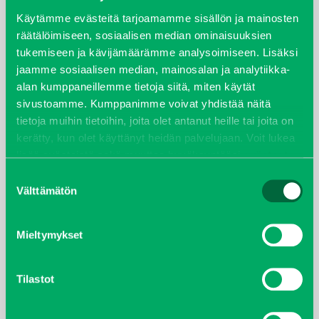
syyskuu 2023
Käytämme evästeitä tarjoamamme sisällön ja mainosten
räätälöimiseen, sosiaalisen median ominaisuuksien
tukemiseen ja kävijämäärämme analysoimiseen. Lisäksi
joulukuu 2022
jaamme sosiaalisen median, mainosalan ja analytiikka-
alan kumppaneillemme tietoja siitä, miten käytät
huhtikuu 2022
sivustoamme. Kumppanimme voivat yhdistää näitä
tietoja muihin tietoihin, joita olet antanut heille tai joita on
helmikuu 2022
kerätty, kun olet käyttänyt heidän palvelujaan. Voit lukea
lisää evästeistä sekä muuttaa hyväksyntääsi
evästeet
joulukuu 2021
sivulta.
Suostumuksen
Välttämätön
valinta
lokakuu 2021
kesäkuu 2021
Mieltymykset
tammikuu 2021
Tilastot
helmikuu 2020