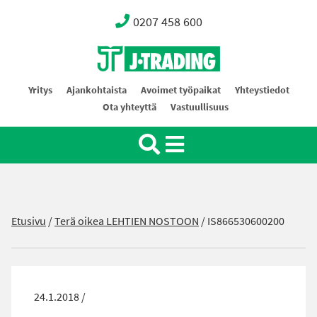
0207 458 600
Oy J-Trading Ab
Yritys
Ajankohtaista
Avoimet työpaikat
Yhteystiedot
Ota yhteyttä
Vastuullisuus
Etusivu
/
Terä oikea LEHTIEN NOSTOON
/
IS866530600200
24.1.2018 /