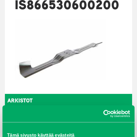
IS866530600200
ARKISTOT
maaliskuu 2026
elokuu 2024
Tämä sivusto käyttää evästeitä