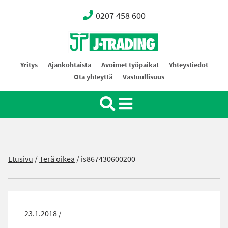
0207 458 600
Oy J-Trading Ab
Yritys
Ajankohtaista
Avoimet työpaikat
Yhteystiedot
Ota yhteyttä
Vastuullisuus
Etusivu
/
Terä oikea
/
is867430600200
23.1.2018 /