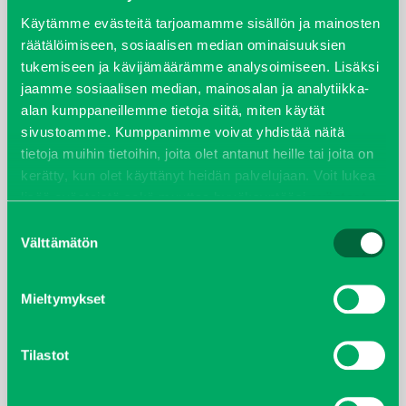
syyskuu 2023
Käytämme evästeitä tarjoamamme sisällön ja mainosten
räätälöimiseen, sosiaalisen median ominaisuuksien
tukemiseen ja kävijämäärämme analysoimiseen. Lisäksi
joulukuu 2022
jaamme sosiaalisen median, mainosalan ja analytiikka-
alan kumppaneillemme tietoja siitä, miten käytät
huhtikuu 2022
sivustoamme. Kumppanimme voivat yhdistää näitä
tietoja muihin tietoihin, joita olet antanut heille tai joita on
helmikuu 2022
kerätty, kun olet käyttänyt heidän palvelujaan. Voit lukea
lisää evästeistä sekä muuttaa hyväksyntääsi
evästeet
joulukuu 2021
sivulta.
Suostumuksen
Välttämätön
valinta
lokakuu 2021
kesäkuu 2021
Mieltymykset
tammikuu 2021
Tilastot
helmikuu 2020