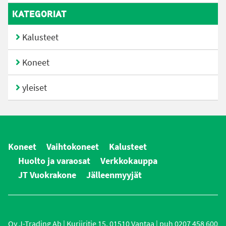
KATEGORIAT
Kalusteet
Koneet
yleiset
Koneet
Vaihtokoneet
Kalusteet
Huolto ja varaosat
Verkkokauppa
JT Vuokrakone
Jälleenmyyjät
Oy J-Trading Ab | Kuriiritie 15, 01510 Vantaa | puh 0207 458 600