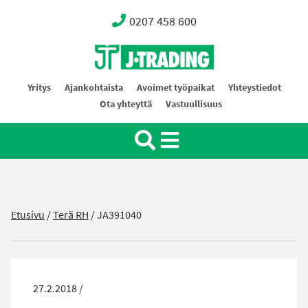
0207 458 600
Oy J-Trading Ab
Yritys
Ajankohtaista
Avoimet työpaikat
Yhteystiedot
Ota yhteyttä
Vastuullisuus
Etusivu
/
Terä RH
/
JA391040
27.2.2018 /