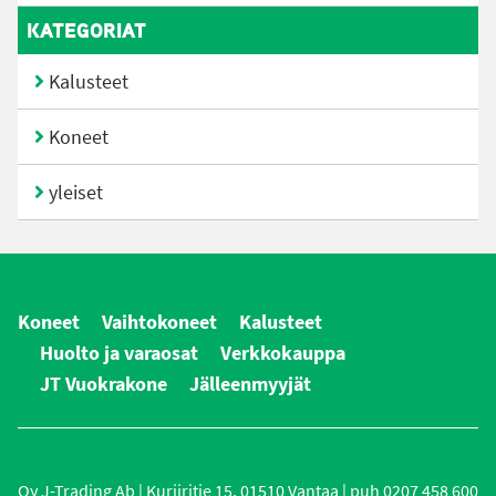
KATEGORIAT
Kalusteet
Koneet
yleiset
Koneet
Vaihtokoneet
Kalusteet
Huolto ja varaosat
Verkkokauppa
JT Vuokrakone
Jälleenmyyjät
Oy J-Trading Ab | Kuriiritie 15, 01510 Vantaa | puh 0207 458 600