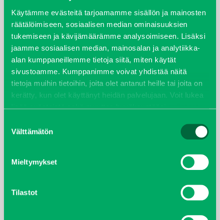
syyskuu 2023
Käytämme evästeitä tarjoamamme sisällön ja mainosten
räätälöimiseen, sosiaalisen median ominaisuuksien
tukemiseen ja kävijämäärämme analysoimiseen. Lisäksi
joulukuu 2022
jaamme sosiaalisen median, mainosalan ja analytiikka-
alan kumppaneillemme tietoja siitä, miten käytät
huhtikuu 2022
sivustoamme. Kumppanimme voivat yhdistää näitä
tietoja muihin tietoihin, joita olet antanut heille tai joita on
helmikuu 2022
kerätty, kun olet käyttänyt heidän palvelujaan. Voit lukea
lisää evästeistä sekä muuttaa hyväksyntääsi
evästeet
joulukuu 2021
sivulta.
Suostumuksen
Välttämätön
valinta
lokakuu 2021
kesäkuu 2021
Mieltymykset
tammikuu 2021
Tilastot
helmikuu 2020