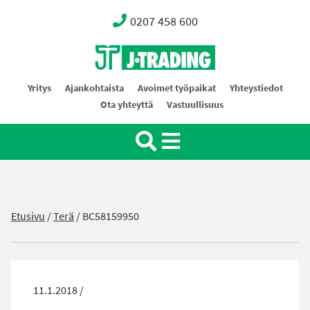
0207 458 600
Oy J-Trading Ab
Yritys
Ajankohtaista
Avoimet työpaikat
Yhteystiedot
Ota yhteyttä
Vastuullisuus
Etusivu
/
Terä
/
BC58159950
11.1.2018 /