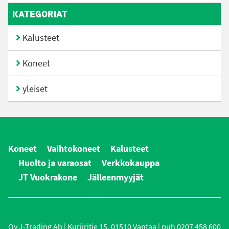
KATEGORIAT
Kalusteet
Koneet
yleiset
Koneet
Vaihtokoneet
Kalusteet
Huolto ja varaosat
Verkkokauppa
JT Vuokrakone
Jälleenmyyjät
Oy J-Trading Ab | Kuriiritie 15, 01510 Vantaa | puh 0207 458 600