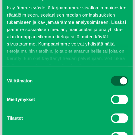
syyskuu 2023
Käytämme evästeitä tarjoamamme sisällön ja mainosten
räätälöimiseen, sosiaalisen median ominaisuuksien
tukemiseen ja kävijämäärämme analysoimiseen. Lisäksi
joulukuu 2022
jaamme sosiaalisen median, mainosalan ja analytiikka-
alan kumppaneillemme tietoja siitä, miten käytät
huhtikuu 2022
sivustoamme. Kumppanimme voivat yhdistää näitä
tietoja muihin tietoihin, joita olet antanut heille tai joita on
helmikuu 2022
kerätty, kun olet käyttänyt heidän palvelujaan. Voit lukea
lisää evästeistä sekä muuttaa hyväksyntääsi
evästeet
joulukuu 2021
sivulta.
Suostumuksen
Välttämätön
valinta
lokakuu 2021
kesäkuu 2021
Mieltymykset
tammikuu 2021
Tilastot
helmikuu 2020